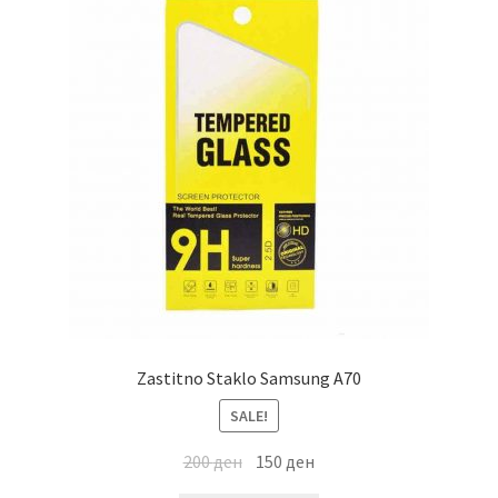
Zastitno Staklo Samsung A70
SALE!
200
ден
150
ден