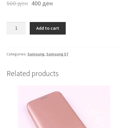
500
ден
400
ден
Futrola
Add to cart
na
preklop
Samsung
S7
Categories:
Samsung
,
Samsung S7
Crna
quantity
Related products