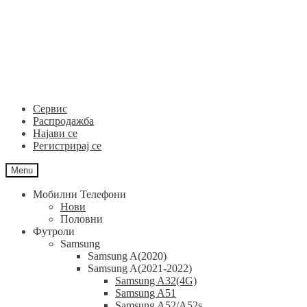
Skip
Skip
to
to
navigation
content
Сервис
Распродажба
Најави се
Регистрирај се
Menu
Мобилни Телефони
Нови
Половни
Футроли
Samsung
Samsung A(2020)
Samsung A(2021-2022)
Samsung A32(4G)
Samsung A51
Samsung A52/A52s