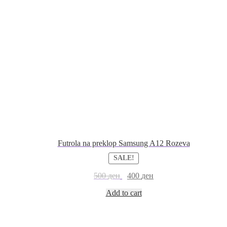
Futrola na preklop Samsung A12 Rozeva
SALE!
500
ден
400
ден
Add to cart