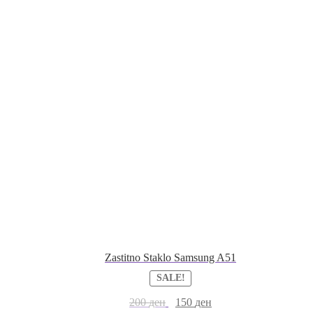
Zastitno Staklo Samsung A51
SALE!
200
ден
150
ден