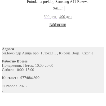
Futrola na preklop Samsung A11 Rozeva
SALE!
500
ден
400
ден
Add to cart
Адреса
Ул.Божидар Аџија Број 1 Локал 1 , Кисела Вода , Скопје
Работно Време
Понеделник-Петок: 10:00-20:00
Сабота: 10:00–15:00
Контакт : 077/884-900
© PhoneX 2026
.