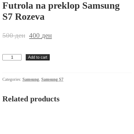
Futrola na preklop Samsung
S7 Rozeva
500
ден
400
ден
Futrola
Add to cart
na
preklop
Samsung
S7
Categories:
Samsung
,
Samsung S7
Rozeva
quantity
Related products