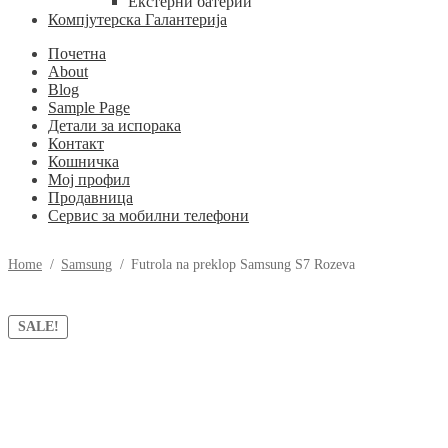
Екстерни батерии
Компјутерска Галантерија
Почетна
About
Blog
Sample Page
Детали за испорака
Контакт
Кошничка
Мој профил
Продавница
Сервис за мобилни телефони
Home
/
Samsung
/
Futrola na preklop Samsung S7 Rozeva
SALE!