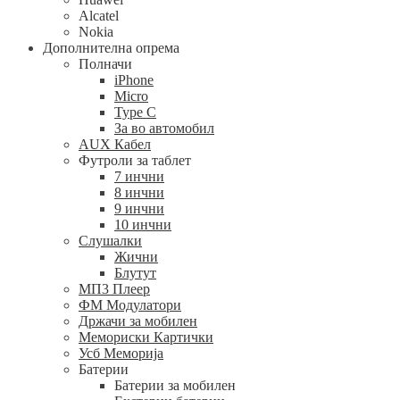
Alcatel
Nokia
Дополнителна опрема
Полначи
iPhone
Micro
Type C
За во автомобил
AUX Кабел
Футроли за таблет
7 инчни
8 инчни
9 инчни
10 инчни
Слушалки
Жични
Блутут
МП3 Плеер
ФМ Модулатори
Држачи за мобилен
Мемориски Картички
Усб Меморија
Батерии
Батерии за мобилен