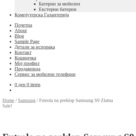
Батерии за мобилен
Екстерни батерии
Компјутерска Галантерија
Почетна
About
Blog
Sample Page
Детали за испорака
Контакт
Кошничка
Мој профил
Продавница
Сервис за мобилни телефони
0
ден
0 items
Home
/
Samsung
/
Futrola na preklop Samsung S9 Zlatna
Sale!