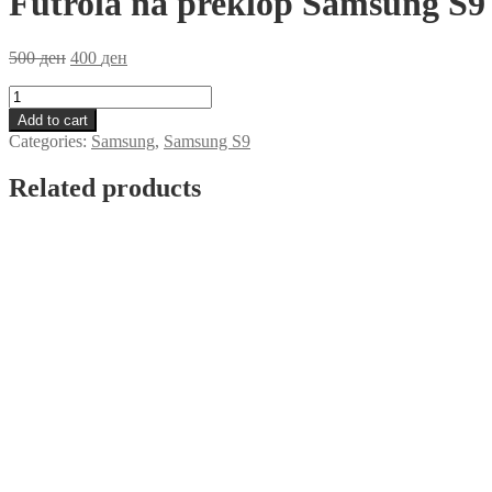
Futrola na preklop Samsung S9
500
ден
400
ден
Futrola
na
Add to cart
preklop
Categories:
Samsung
,
Samsung S9
Samsung
S9
Related products
Zlatna
quantity