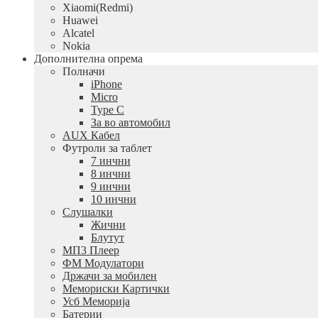
Xiaomi(Redmi)
Huawei
Alcatel
Nokia
Дополнителна опрема
Полначи
iPhone
Micro
Type C
За во автомобил
AUX Кабел
Футроли за таблет
7 инчни
8 инчни
9 инчни
10 инчни
Слушалки
Жични
Блутут
МП3 Плеер
ФМ Модулатори
Држачи за мобилен
Мемориски Картички
Усб Меморија
Батерии