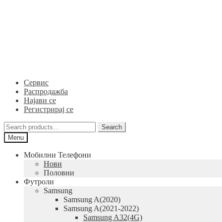
Skip
Skip
to
to
navigation
content
Сервис
Распродажба
Најави се
Регистрирај се
Search
Search
for:
Menu
Мобилни Телефони
Нови
Половни
Футроли
Samsung
Samsung A(2020)
Samsung A(2021-2022)
Samsung A32(4G)