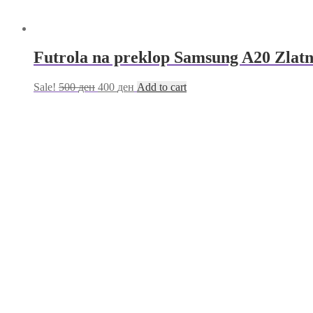
Futrola na preklop Samsung A20 Zlat
Sale!
500
ден
400
ден
Add to cart