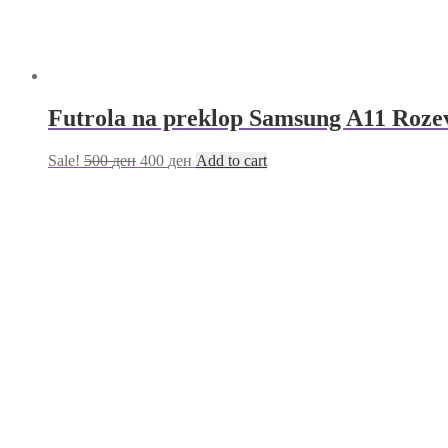
Futrola na preklop Samsung A11 Roze
Sale!
500
ден
400
ден
Add to cart