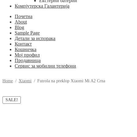
Екстерни батерии
Компјутерска Галантерија
Почетна
About
Blog
Sample Page
Детали за испорака
Контакт
Кошничка
Мој профил
Продавница
Сервис за мобилни телефони
Home
/
Xiaomi
/
Futrola na preklop Xiaomi Mi A2 Crna
SALE!