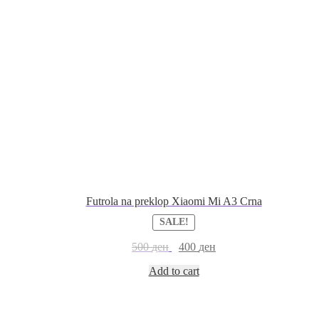
Futrola na preklop Xiaomi Mi A3 Crna
SALE!
500
ден
400
ден
Add to cart