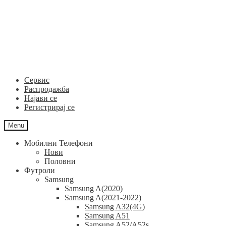
Skip
Skip
to
to
navigation
content
Сервис
Распродажба
Најави се
Регистрирај се
Menu
Мобилни Телефони
Нови
Половни
Футроли
Samsung
Samsung A(2020)
Samsung A(2021-2022)
Samsung A32(4G)
Samsung A51
Samsung A52/A52s