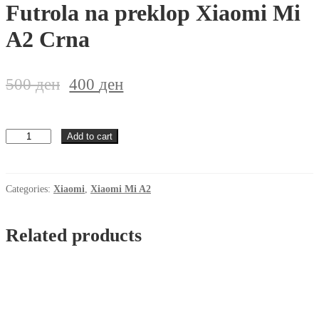
Futrola na preklop Xiaomi Mi
A2 Crna
500
ден
400
ден
Futrola
Add to cart
na
preklop
Xiaomi
Mi
Categories:
Xiaomi
,
Xiaomi Mi A2
A2
Crna
quantity
Related products