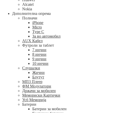
Alcatel
Nokia
Дополнителна опрема
Полначи
iPhone
Micro
Type C
За во автомобил
AUX Кабел
Футроли за таблет
7 инчни
8 инчни
9 инчни
10 инчни
Слушалки
Жични
Блутут
МП3 Плеер
ФМ Модулатори
Држачи за мобилен
Мемориски Картички
Усб Меморија
Батерии
Батерии за мобилен