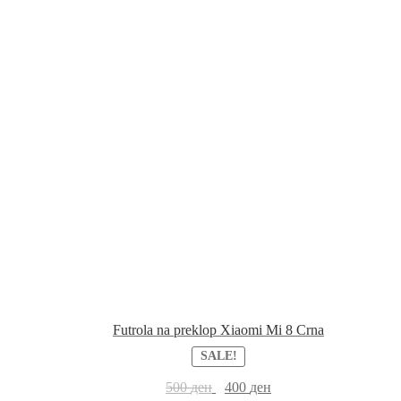
Futrola na preklop Xiaomi Mi 8 Crna
SALE!
500
ден
400
ден