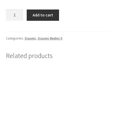
Мој профил
Futrola
Add to cart
na
Продавница
preklop
Xiaomi
Сервис за мобилни телефони
Redmi
Categories:
Xiaomi
,
Xiaomi Redmi 5
5
Zlatna
Related products
quantity