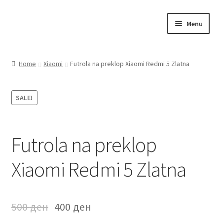
Skip
Skip
Menu
to
to
navigation
content
Почетна
Home
Xiaomi
Futrola na preklop Xiaomi Redmi 5 Zlatna
About
SALE!
Blog
Sample Page
Futrola na preklop
Детали за испорака
Xiaomi Redmi 5 Zlatna
Контакт
500
ден
400
ден
Кошничка