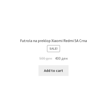
Futrola na preklop Xiaomi Redmi 5A Crna
SALE!
500
ден
400
ден
Add to cart