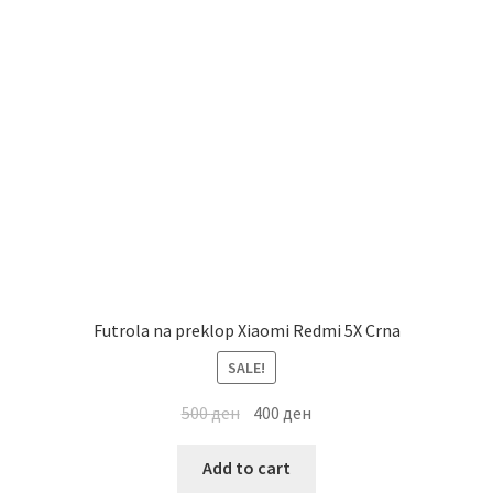
Futrola na preklop Xiaomi Redmi 5X Crna
SALE!
500
ден
400
ден
Add to cart