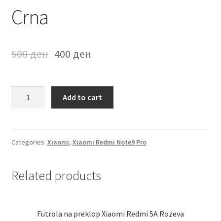
Crna
Мој профил
Продавница
500
ден
400
ден
Сервис за мобилни телефони
Futrola
Add to cart
na
preklop
Xiaomi
Redmi
Categories:
Xiaomi
,
Xiaomi Redmi Note9 Pro
Note
9
Related products
Pro
Crna
quantity
Futrola na preklop Xiaomi Redmi 5A Rozeva