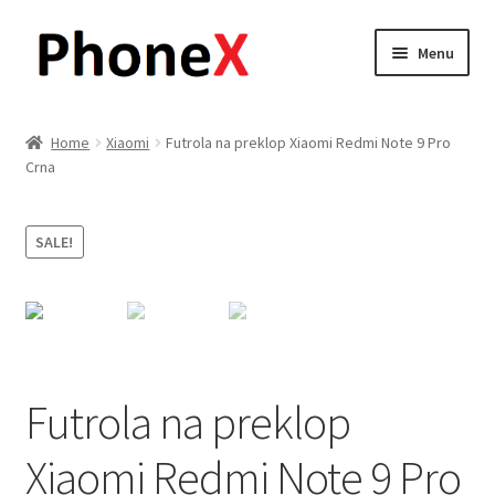
Skip
Skip
Menu
to
to
navigation
content
Почетна
Home
Xiaomi
Futrola na preklop Xiaomi Redmi Note 9 Pro
Crna
About
Blog
SALE!
Sample Page
Детали за испорака
Контакт
Futrola na preklop
Xiaomi Redmi Note 9 Pro
Кошничка