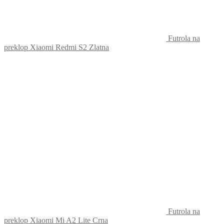
Futrola na
preklop Xiaomi Redmi S2 Zlatna
Futrola na
preklop Xiaomi Mi A2 Lite Crna