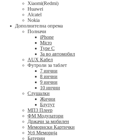
Xiaomi(Redmi)
Huawei
Alcatel
Nokia
Дополнителна опрема
Полначи
iPhone
Micro
Type C
За во автомобил
AUX Кабел
Футроли за таблет
7 инчни
8 инчни
9 инчни
10 инчни
Слушалки
Жични
Блутут
МП3 Плеер
ФМ Модулатори
Држачи за мобилен
Мемориски Картички
Усб Меморија
Батерии