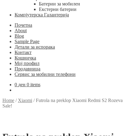
Батерии за мобилен
Екстерни батерии
Компјутерска Галантерија
Почетна
About
Blog
Sample Page
Детали за испорака
Контакт
Кошничка
Мој профил
Продавница
Сервис за мобилни телефони
0
ден
0 items
Home
/
Xiaomi
/
Futrola na preklop Xiaomi Redmi S2 Rozeva
Sale!