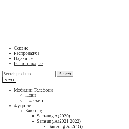
Skip
Skip
to
to
navigation
content
Сервис
Распродажба
Најави се
Регистрирај се
Search
Search
for:
Menu
Мобилни Телефони
Нови
Половни
Футроли
Samsung
Samsung A(2020)
Samsung A(2021-2022)
Samsung A32(4G)