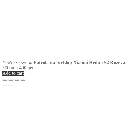
You're viewing:
Futrola na preklop Xiaomi Redmi S2 Rozeva
500
ден
400
ден
Add to cart