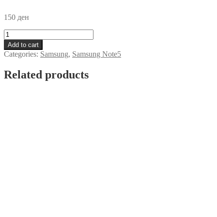
150
ден
Futrola
prozirna
Add to cart
Samsung
Categories:
Samsung
,
Samsung Note5
Note
5
Related products
quantity