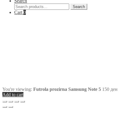
Search
Search
Search
for:
Cart
0
You're viewing:
Futrola prozirna Samsung Note 5
150
ден
Add to cart