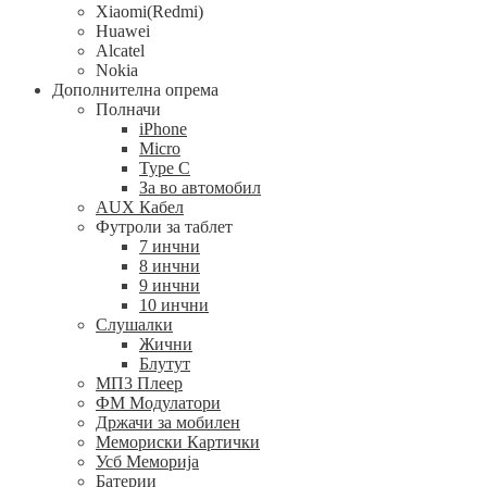
Xiaomi(Redmi)
Huawei
Alcatel
Nokia
Дополнителна опрема
Полначи
iPhone
Micro
Type C
За во автомобил
AUX Кабел
Футроли за таблет
7 инчни
8 инчни
9 инчни
10 инчни
Слушалки
Жични
Блутут
МП3 Плеер
ФМ Модулатори
Држачи за мобилен
Мемориски Картички
Усб Меморија
Батерии