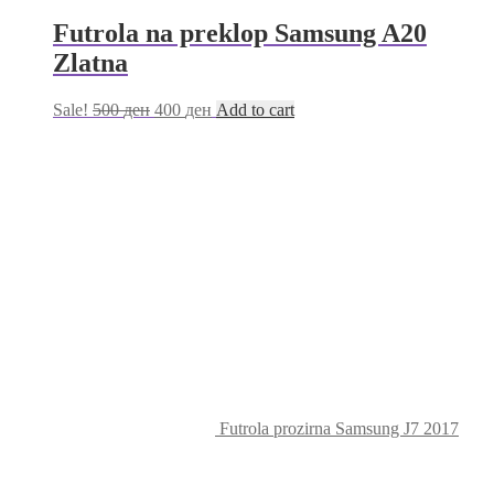
Futrola na preklop Samsung A20
Zlatna
Sale!
500
ден
400
ден
Add to cart
Futrola prozirna Samsung J7 2017