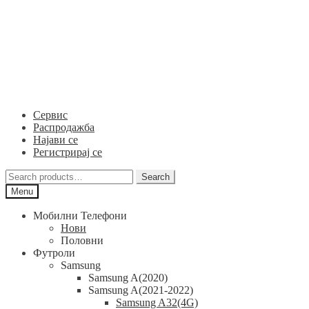
Skip
Skip
to
to
navigation
content
Сервис
Распродажба
Најави се
Регистрирај се
Search
Search
for:
Menu
Мобилни Телефони
Нови
Половни
Футроли
Samsung
Samsung A(2020)
Samsung A(2021-2022)
Samsung A32(4G)