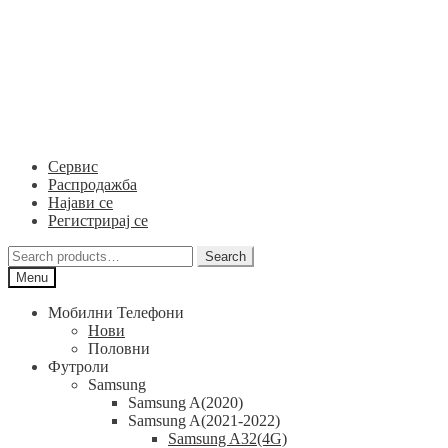
Skip
Skip
to
to
navigation
content
Сервис
Распродажба
Најави се
Регистрирај се
Search
Search
for:
Menu
Мобилни Телефони
Нови
Половни
Футроли
Samsung
Samsung A(2020)
Samsung A(2021-2022)
Samsung A32(4G)