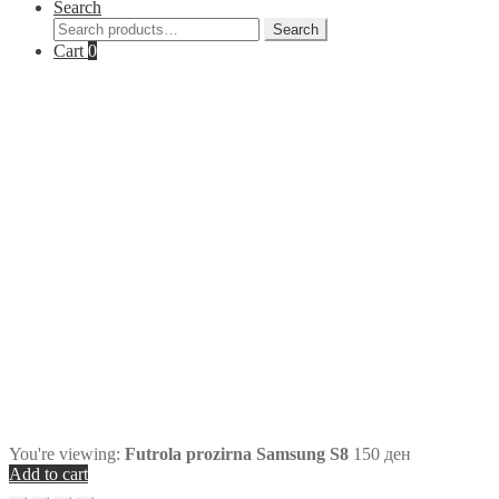
Search
Search
Search
for:
Cart
0
You're viewing:
Futrola prozirna Samsung S8
150
ден
Add to cart