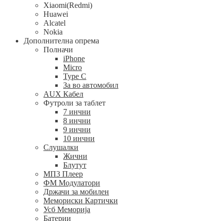
Xiaomi(Redmi)
Huawei
Alcatel
Nokia
Дополнителна опрема
Полначи
iPhone
Micro
Type C
За во автомобил
AUX Кабел
Футроли за таблет
7 инчни
8 инчни
9 инчни
10 инчни
Слушалки
Жични
Блутут
МП3 Плеер
ФМ Модулатори
Држачи за мобилен
Мемориски Картички
Усб Меморија
Батерии