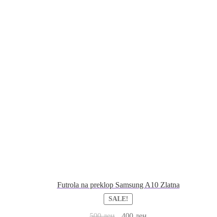
Futrola na preklop Samsung A10 Zlatna
SALE!
500
ден
400
ден