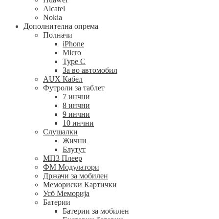
Alcatel
Nokia
Дополнителна опрема
Полначи
iPhone
Micro
Type C
За во автомобил
AUX Кабел
Футроли за таблет
7 инчни
8 инчни
9 инчни
10 инчни
Слушалки
Жични
Блутут
МП3 Плеер
ФМ Модулатори
Држачи за мобилен
Мемориски Картички
Усб Меморија
Батерии
Батерии за мобилен