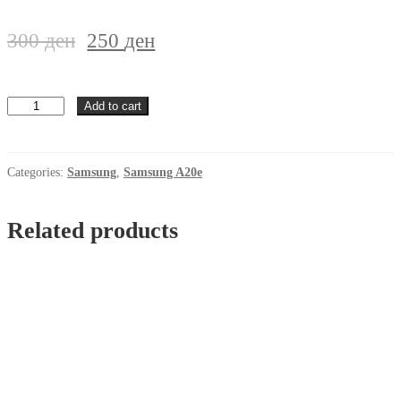
300
ден
250
ден
Futrola
Add to cart
Samsung
A20e
Crna
quantity
Categories:
Samsung
,
Samsung A20e
Related products