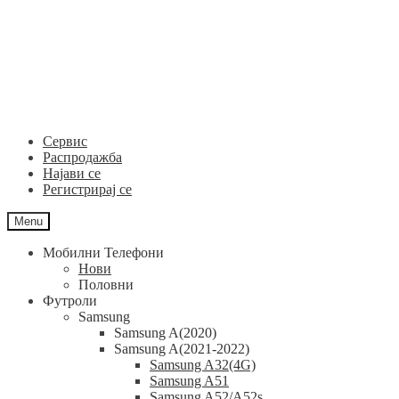
Skip
Skip
to
to
navigation
content
Сервис
Распродажба
Најави се
Регистрирај се
Menu
Мобилни Телефони
Нови
Половни
Футроли
Samsung
Samsung A(2020)
Samsung A(2021-2022)
Samsung A32(4G)
Samsung A51
Samsung A52/A52s