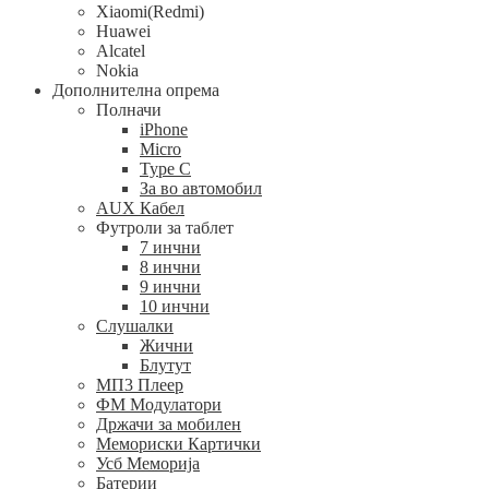
Xiaomi(Redmi)
Huawei
Alcatel
Nokia
Дополнителна опрема
Полначи
iPhone
Micro
Type C
За во автомобил
AUX Кабел
Футроли за таблет
7 инчни
8 инчни
9 инчни
10 инчни
Слушалки
Жични
Блутут
МП3 Плеер
ФМ Модулатори
Држачи за мобилен
Мемориски Картички
Усб Меморија
Батерии