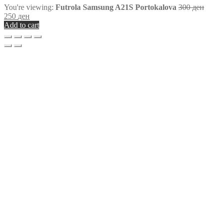
You're viewing:
Futrola Samsung A21S Portokalova
300
ден
250
ден
Add to cart