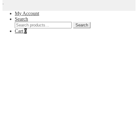
.
My Account
Search
Search
Search
for:
Cart
0