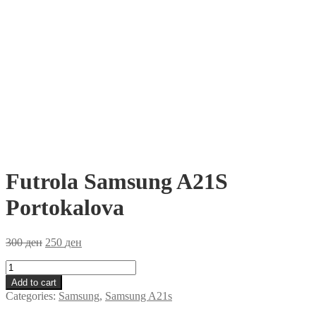
Futrola Samsung A21S
Portokalova
300
ден
250
ден
Futrola
Samsung
Add to cart
A21S
Categories:
Samsung
,
Samsung A21s
Portokalova