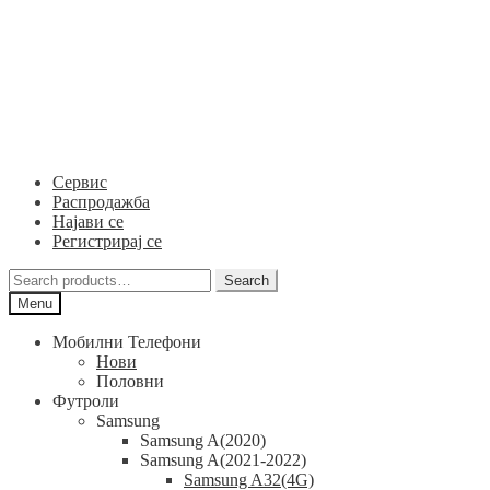
Skip
Skip
to
to
navigation
content
Сервис
Распродажба
Најави се
Регистрирај се
Search
Search
for:
Menu
Мобилни Телефони
Нови
Половни
Футроли
Samsung
Samsung A(2020)
Samsung A(2021-2022)
Samsung A32(4G)