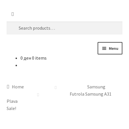
Skip
Skip
Search
to
to
Search
navigation
content
for:
Menu
0
ден
0 items
Почетна
About
Home
Samsung
Blog
Futrola Samsung A31
Plava
Sample Page
Sale!
Детали за испорака