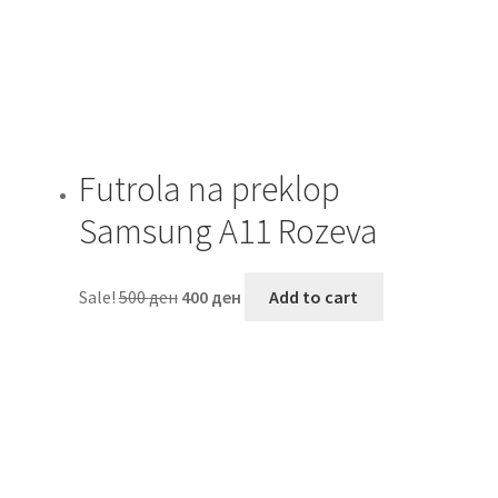
Futrola na preklop
Samsung A11 Rozeva
Sale!
500
ден
400
ден
Add to cart