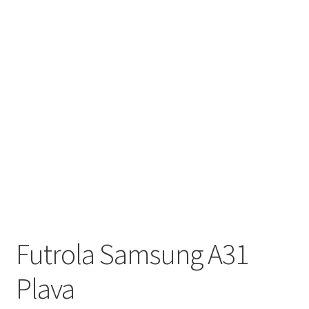
Контакт
Кошничка
Мој профил
Продавница
Сервис за мобилни телефони
Futrola Samsung A31
Plava