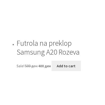
Futrola na preklop
Samsung A20 Rozeva
Sale!
500
ден
400
ден
Add to cart