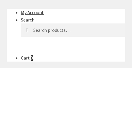
.
My Account
Search
Search
Search
for:
Cart
0