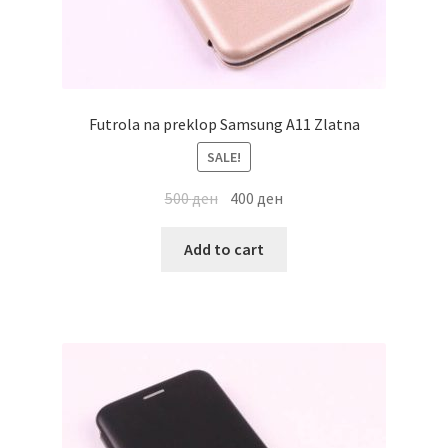
Futrola na preklop Samsung A11 Zlatna
SALE!
500
ден
400
ден
Add to cart