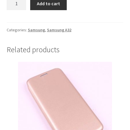
Futrola
Add to cart
Samsung
A32
Zelena
quantity
Categories:
Samsung
,
Samsung A32
Related products