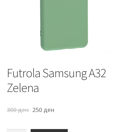
Мој профил
Продавница
Сервис за мобилни телефони
Futrola Samsung A32
Zelena
300
ден
250
ден