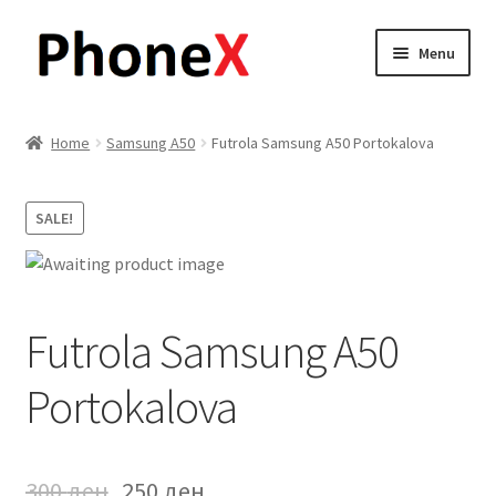
Skip
Skip
Menu
to
to
navigation
content
Почетна
Home
Samsung A50
Futrola Samsung A50 Portokalova
About
SALE!
Blog
Sample Page
Futrola Samsung A50
Детали за испорака
Portokalova
Контакт
Кошничка
300
ден
250
ден