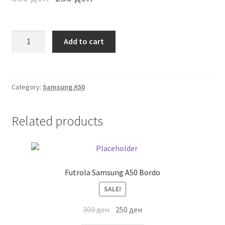
Мој профил
Futrola
Продавница
Add to cart
Samsung
A50
Сервис за мобилни телефони
Portokalova
quantity
Category:
Samsung A50
Related products
Futrola Samsung A50 Bordo
SALE!
300
ден
250
ден