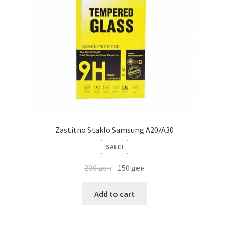
Zastitno Staklo Samsung A20/A30
SALE!
200
ден
150
ден
Add to cart