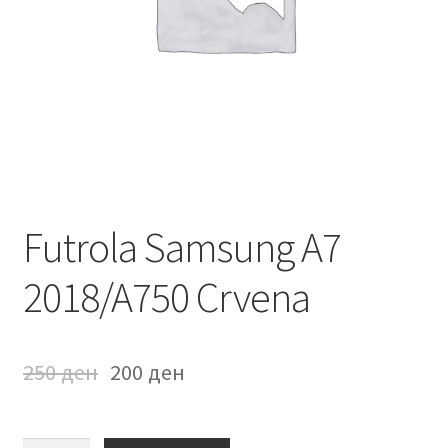
Мој профил
Продавница
Сервис за мобилни телефони
Futrola Samsung A7
2018/A750 Crvena
250
ден
200
ден