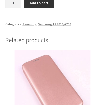
Futrola
Add to cart
Samsung
A7
2018/A750
Crvena
Categories:
Samsung
,
Samsung A7 2018/A750
quantity
Related products