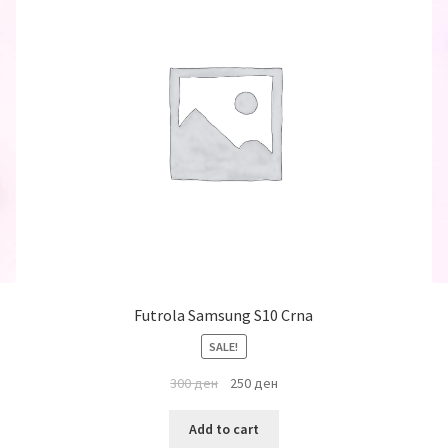
Futrola Samsung S10 Crna
SALE!
300
ден
250
ден
Add to cart