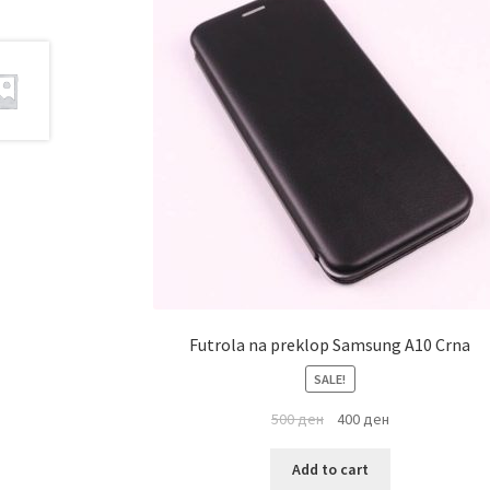
Futrola na preklop Samsung A10 Crna
SALE!
500
ден
400
ден
Add to cart