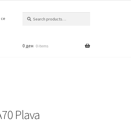
Search
Search
 се
for:
0
ден
0 items
70 Plava