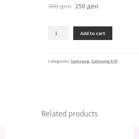
300
ден
250
ден
Futrola
Add to cart
Samsung
A70
Plava
quantity
Categories:
Samsung
,
Samsung A70
Related products