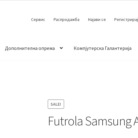
Сервис
Распродажба
Најави се
Регистрирај
Дополнителна опрема
Компјутерска Галантерија
 испорака
Контакт
Кошничка
Мој профил
Продавница
SALE!
Futrola Samsung A