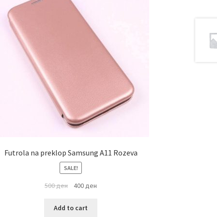
Futrola na preklop Samsung A11 Rozeva
SALE!
500
ден
400
ден
Add to cart