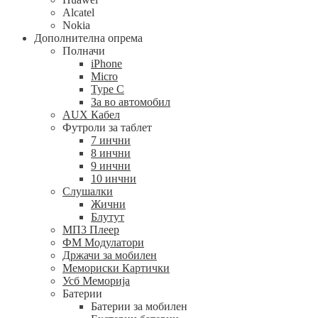
Alcatel
Nokia
Дополнителна опрема
Полначи
iPhone
Micro
Type C
За во автомобил
AUX Кабел
Футроли за таблет
7 инчни
8 инчни
9 инчни
10 инчни
Слушалки
Жични
Блутут
МП3 Плеер
ФМ Модулатори
Држачи за мобилен
Мемориски Картички
Усб Меморија
Батерии
Батерии за мобилен