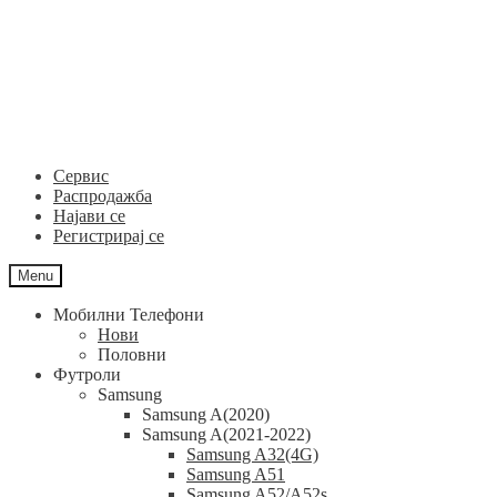
Skip
Skip
to
to
navigation
content
Сервис
Распродажба
Најави се
Регистрирај се
Menu
Мобилни Телефони
Нови
Половни
Футроли
Samsung
Samsung A(2020)
Samsung A(2021-2022)
Samsung A32(4G)
Samsung A51
Samsung A52/A52s