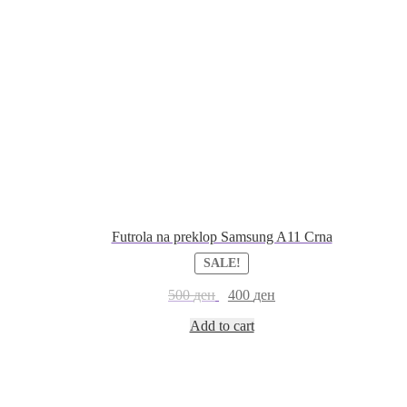
Futrola na preklop Samsung A11 Crna
SALE!
500
ден
400
ден
Add to cart