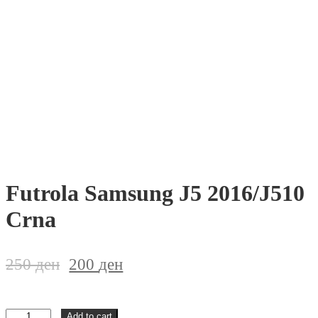
Futrola Samsung J5 2016/J510
Crna
250
ден
200
ден
Futrola
Add to cart