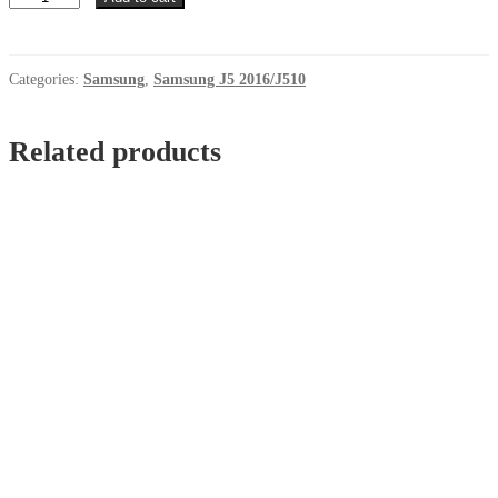
Samsung
J5
2016/J510
Crna
Categories:
Samsung
,
Samsung J5 2016/J510
quantity
Related products