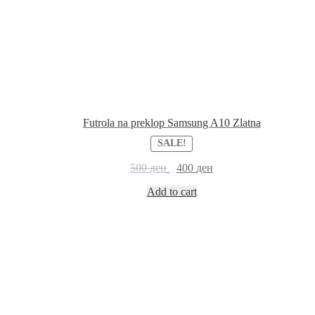
Futrola na preklop Samsung A10 Zlatna
SALE!
500
ден
400
ден
Add to cart