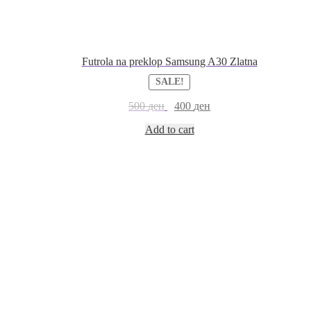
Futrola na preklop Samsung A30 Zlatna
SALE!
500
ден
400
ден
Add to cart