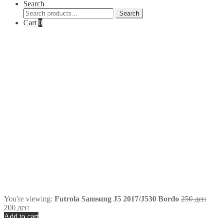
Search
Search
Search
for:
Cart
0
You're viewing:
Futrola Samsung J5 2017/J530 Bordo
250
ден
200
ден
Add to cart