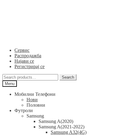
Skip
Skip
to
to
navigation
content
Сервис
Распродажба
Најави се
Регистрирај се
Search
Search
for:
Menu
Мобилни Телефони
Нови
Половни
Футроли
Samsung
Samsung A(2020)
Samsung A(2021-2022)
Samsung A32(4G)