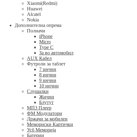
Xiaomi(Redmi)
Huawei
Alcatel
Nokia
Дополнителна опрема
Полначи
iPhone
Micro
Type C
За во автомобил
AUX Кабел
Футроли за таблет
7 инчни
8 инчни
9 инчни
10 инчни
Слушалки
Жични
Блутут
МП3 Плеер
ФМ Модулатори
Држачи за мобилен
Мемориски Картички
Усб Меморија
Батерии