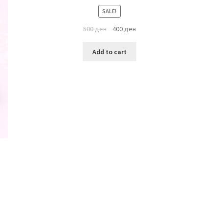
SALE!
500
ден
400
ден
Add to cart