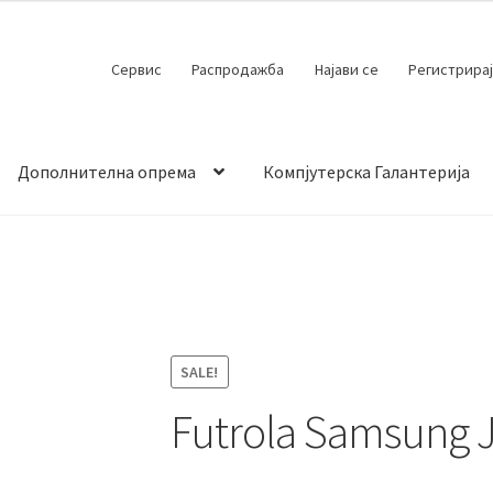
Сервис
Распродажба
Најави се
Регистрирај
Дополнителна опрема
Компјутерска Галантерија
 испорака
Контакт
Кошничка
Мој профил
Продавница
SALE!
Futrola Samsung 