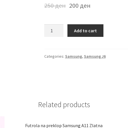
250
ден
200
ден
Futrola
Add to cart
Samsung
J6
Bordo
quantity
Categories:
Samsung
,
Samsung J6
Related products
Futrola na preklop Samsung A11 Zlatna