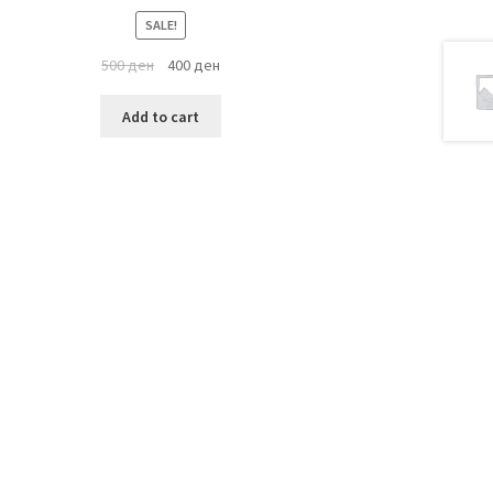
SALE!
500
ден
400
ден
Add to cart