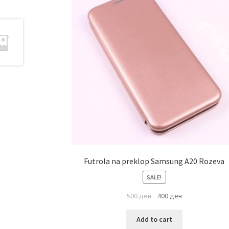
Futrola na preklop Samsung A20 Rozeva
SALE!
500
ден
400
ден
Add to cart