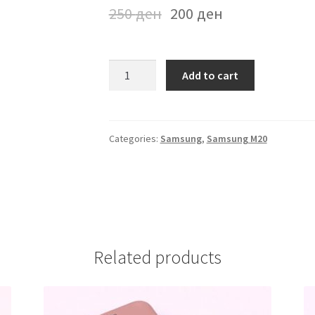
250
ден
200
ден
Futrola
Add to cart
Samsung
M20
Crna
quantity
Categories:
Samsung
,
Samsung M20
Related products