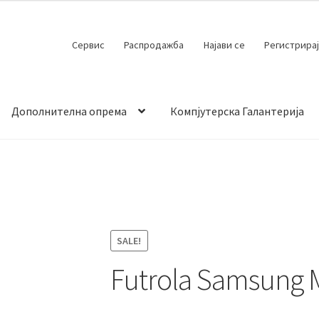
Сервис
Распродажба
Најави се
Регистрирај
Дополнителна опрема
Компјутерска Галантерија
 испорака
Контакт
Кошничка
Мој профил
Продавница
SALE!
Futrola Samsung 