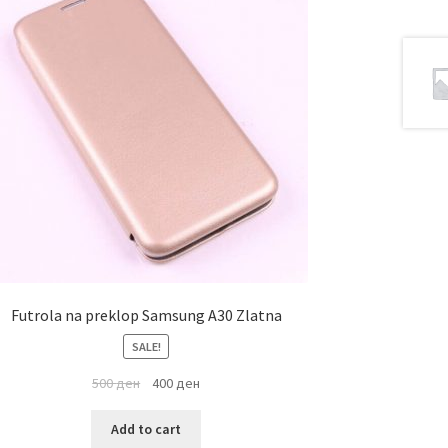
Futrola na preklop Samsung A30 Zlatna
SALE!
500
ден
400
ден
Add to cart