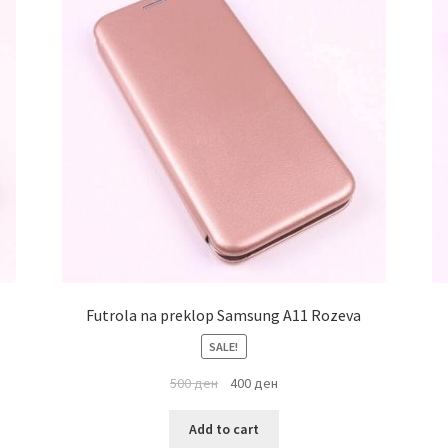
Futrola na preklop Samsung A11 Rozeva
SALE!
500
ден
400
ден
Add to cart