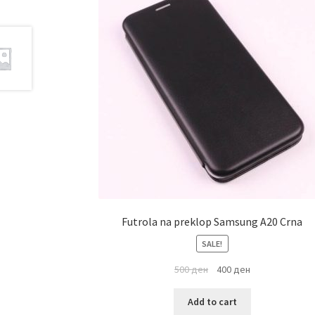
Futrola na preklop Samsung A20 Crna
SALE!
500
ден
400
ден
Add to cart