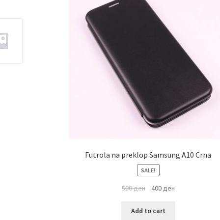
Futrola na preklop Samsung A10 Crna
SALE!
500
ден
400
ден
Add to cart