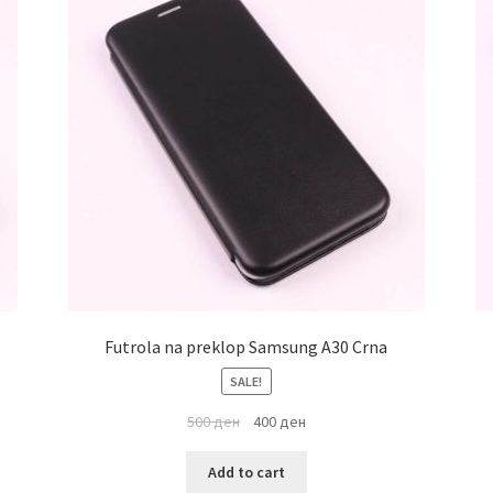
Futrola na preklop Samsung A30 Crna
SALE!
500
ден
400
ден
Add to cart