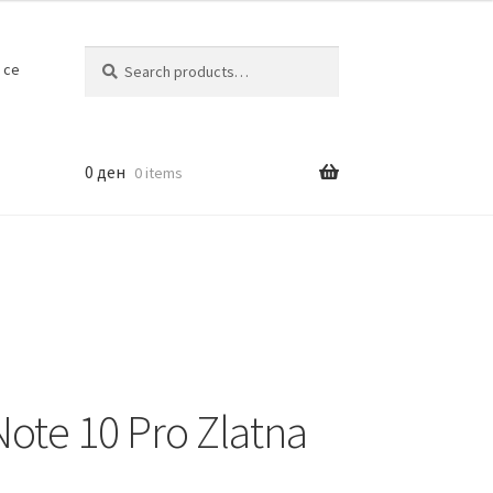
Search
Search
 се
for:
0
ден
0 items
ote 10 Pro Zlatna