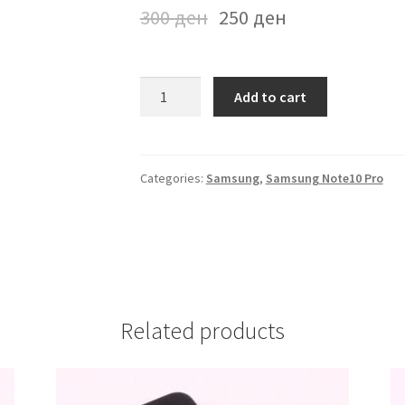
300
ден
250
ден
Futrola
Add to cart
Samsung
Note
10
Pro
Categories:
Samsung
,
Samsung Note10 Pro
Zlatna
quantity
Related products