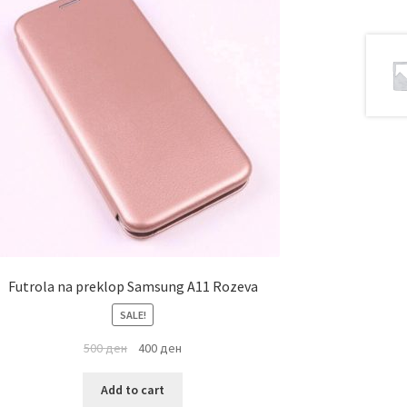
Futrola na preklop Samsung A11 Rozeva
SALE!
500
ден
400
ден
Add to cart