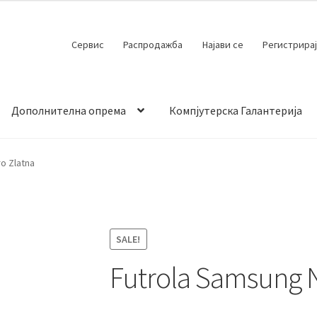
Сервис
Распродажба
Најави се
Регистрирај
Дополнителна опрема
Компјутерска Галантерија
 испорака
Контакт
Кошничка
Мој профил
Продавница
o Zlatna
SALE!
Futrola Samsung N