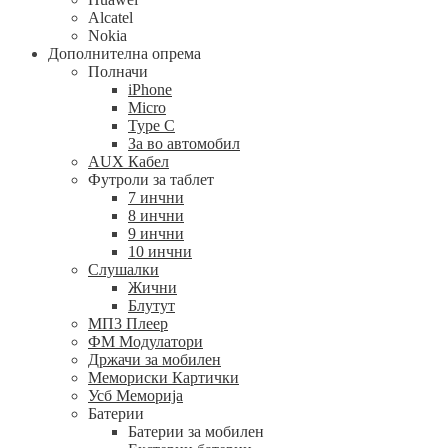
Alcatel
Nokia
Дополнителна опрема
Полначи
iPhone
Micro
Type C
За во автомобил
AUX Кабел
Футроли за таблет
7 инчни
8 инчни
9 инчни
10 инчни
Слушалки
Жични
Блутут
МП3 Плеер
ФМ Модулатори
Држачи за мобилен
Мемориски Картички
Усб Меморија
Батерии
Батерии за мобилен