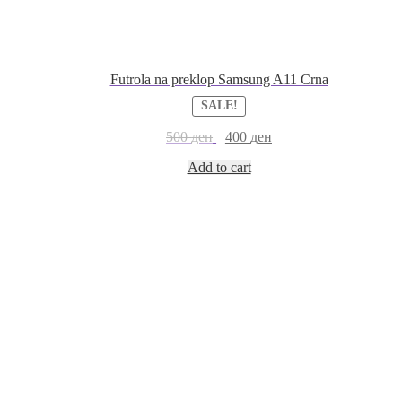
Futrola na preklop Samsung A11 Crna
SALE!
500
ден
400
ден
Add to cart