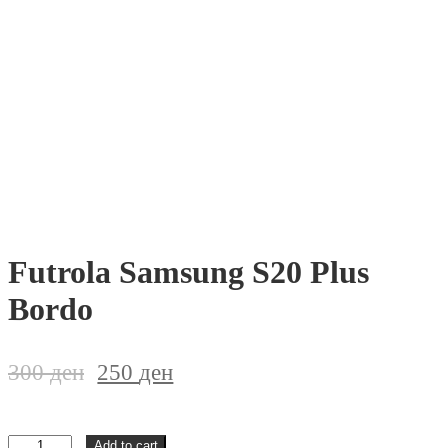
Futrola Samsung S20 Plus
Bordo
300
ден
250
ден
Futrola
Add to cart