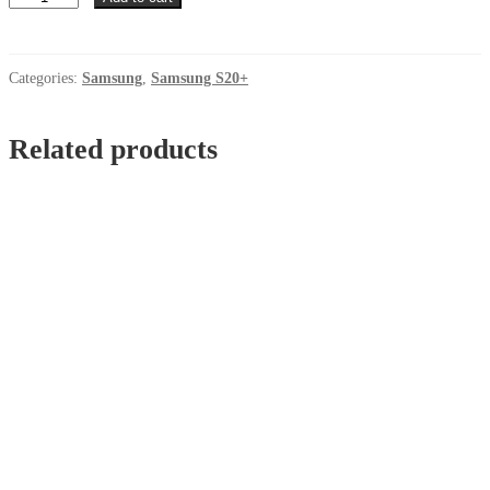
Samsung
S20
Plus
Bordo
Categories:
Samsung
,
Samsung S20+
quantity
Related products