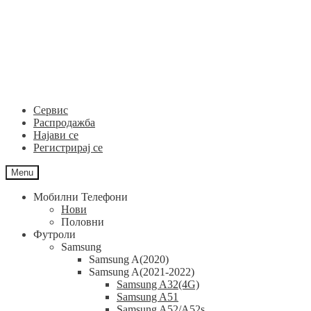
Skip
Skip
to
to
navigation
content
Сервис
Распродажба
Најави се
Регистрирај се
Menu
Мобилни Телефони
Нови
Половни
Футроли
Samsung
Samsung A(2020)
Samsung A(2021-2022)
Samsung A32(4G)
Samsung A51
Samsung A52/A52s