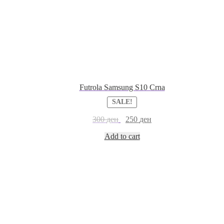
Futrola Samsung S10 Crna
SALE!
300
ден
250
ден
Add to cart