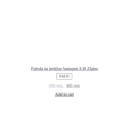
Futrola na preklop Samsung A30 Zlatna
SALE!
500
ден
400
ден
Add to cart