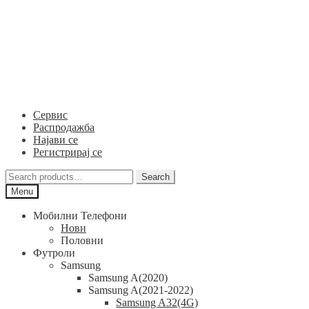
Skip
Skip
to
to
navigation
content
Сервис
Распродажба
Најави се
Регистрирај се
Search
Search
for:
Menu
Мобилни Телефони
Нови
Половни
Футроли
Samsung
Samsung A(2020)
Samsung A(2021-2022)
Samsung A32(4G)