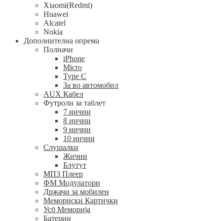
Xiaomi(Redmi)
Huawei
Alcatel
Nokia
Дополнителна опрема
Полначи
iPhone
Micro
Type C
За во автомобил
AUX Кабел
Футроли за таблет
7 инчни
8 инчни
9 инчни
10 инчни
Слушалки
Жични
Блутут
МП3 Плеер
ФМ Модулатори
Држачи за мобилен
Мемориски Картички
Усб Меморија
Батерии