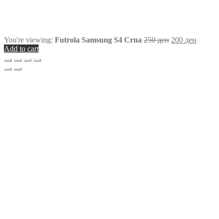
You're viewing:
Futrola Samsung S4 Crna
250
ден
200
ден
Add to cart