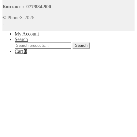
Контакт : 077/884-900
© PhoneX 2026
.
My Account
Search
Search
Search
for:
Cart
0