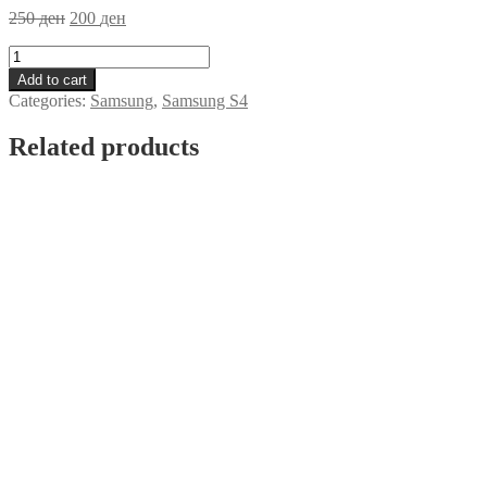
250
ден
200
ден
Futrola
Samsung
Add to cart
S4
Categories:
Samsung
,
Samsung S4
Crna
quantity
Related products