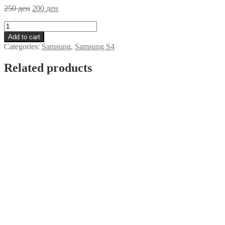
250
ден
200
ден
Futrola
Samsung
Add to cart
S4
Categories:
Samsung
,
Samsung S4
Zlatna
quantity
Related products