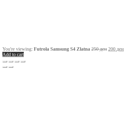
You're viewing:
Futrola Samsung S4 Zlatna
250
ден
200
ден
Add to cart