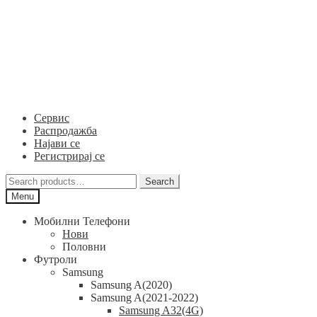
Skip
Skip
to
to
navigation
content
Сервис
Распродажба
Најави се
Регистрирај се
Search
Search
for:
Menu
Мобилни Телефони
Нови
Половни
Футроли
Samsung
Samsung A(2020)
Samsung A(2021-2022)
Samsung A32(4G)