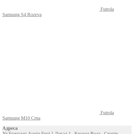
Futrola
Samsung S4 Rozeva
Futrola
Samsung M10 Crna
Адреса
Ул.Божидар Аџија Број 1 Локал 1 , Кисела Вода , Скопје