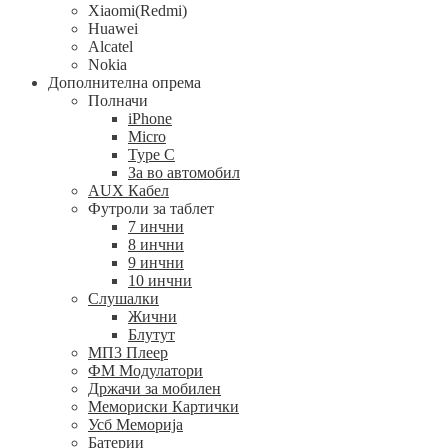
Xiaomi(Redmi)
Huawei
Alcatel
Nokia
Дополнителна опрема
Полначи
iPhone
Micro
Type C
За во автомобил
AUX Кабел
Футроли за таблет
7 инчни
8 инчни
9 инчни
10 инчни
Слушалки
Жични
Блутут
МП3 Плеер
ФМ Модулатори
Држачи за мобилен
Мемориски Картички
Усб Меморија
Батерии