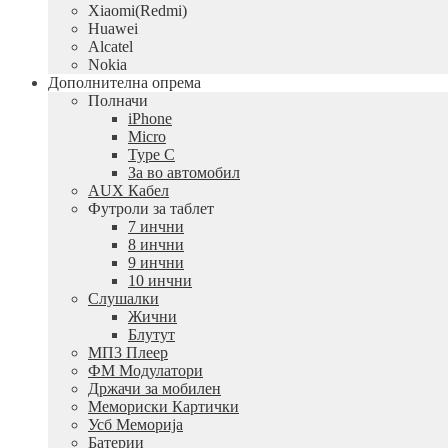
Xiaomi(Redmi)
Huawei
Alcatel
Nokia
Дополнителна опрема
Полначи
iPhone
Micro
Type C
За во автомобил
AUX Кабел
Футроли за таблет
7 инчни
8 инчни
9 инчни
10 инчни
Слушалки
Жични
Блутут
МП3 Плеер
ФМ Модулатори
Држачи за мобилен
Мемориски Картички
Усб Меморија
Батерии