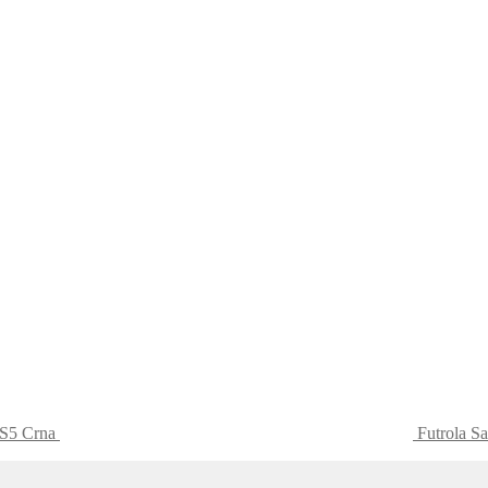
 S5 Crna
Futrola S