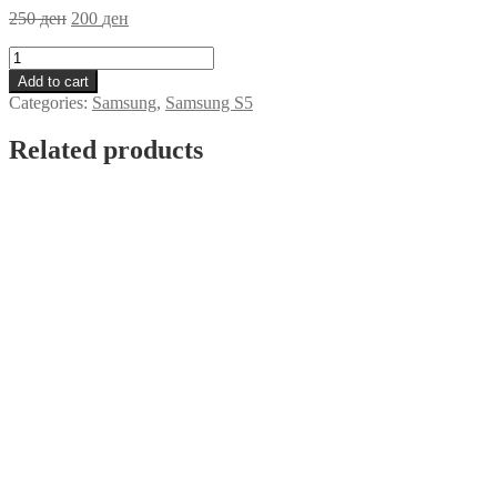
250
ден
200
ден
Futrola
Samsung
Add to cart
S5
Categories:
Samsung
,
Samsung S5
Rozeva
quantity
Related products