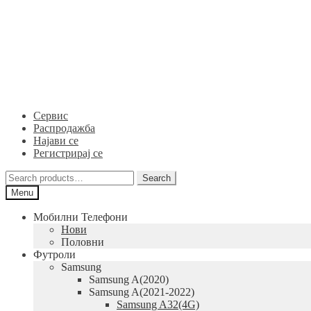
Skip
Skip
to
to
navigation
content
Сервис
Распродажба
Најави се
Регистрирај се
Search
Search
for:
Menu
Мобилни Телефони
Нови
Половни
Футроли
Samsung
Samsung A(2020)
Samsung A(2021-2022)
Samsung A32(4G)