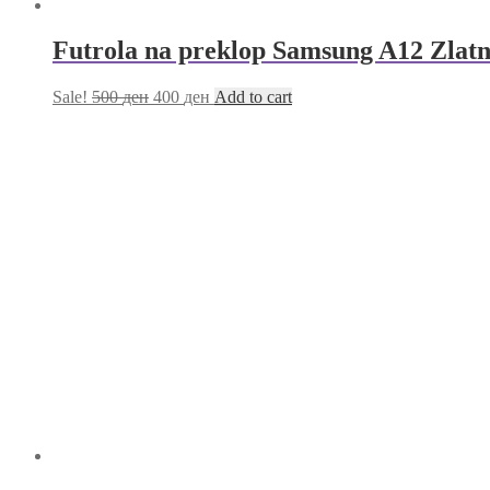
Futrola na preklop Samsung A12 Zlat
Sale!
500
ден
400
ден
Add to cart