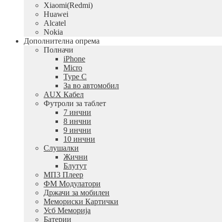
Xiaomi(Redmi)
Huawei
Alcatel
Nokia
Дополнителна опрема
Полначи
iPhone
Micro
Type C
За во автомобил
AUX Кабел
Футроли за таблет
7 инчни
8 инчни
9 инчни
10 инчни
Слушалки
Жични
Блутут
МП3 Плеер
ФМ Модулатори
Држачи за мобилен
Мемориски Картички
Усб Меморија
Батерии