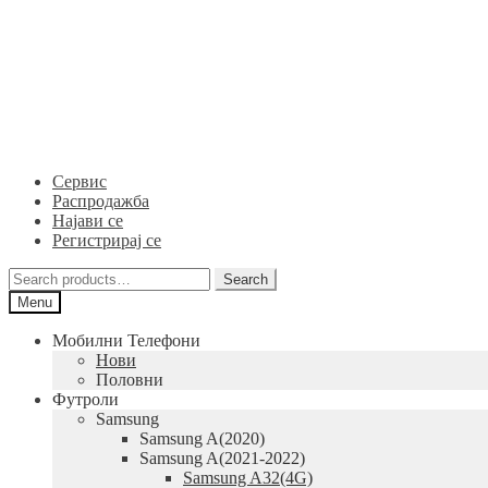
Skip
Skip
to
to
navigation
content
Сервис
Распродажба
Најави се
Регистрирај се
Search
Search
for:
Menu
Мобилни Телефони
Нови
Половни
Футроли
Samsung
Samsung A(2020)
Samsung A(2021-2022)
Samsung A32(4G)