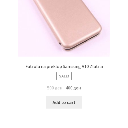
Futrola na preklop Samsung A10 Zlatna
SALE!
500
ден
400
ден
Add to cart