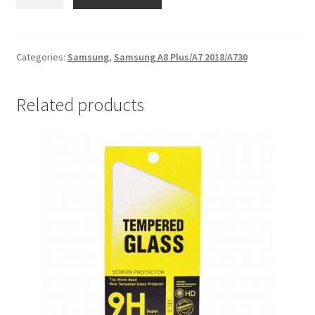
Sarena
Samsung
A8
Plus/A7
Categories:
Samsung
,
Samsung A8 Plus/A7 2018/A730
2018/A730
#2
Related products
quantity