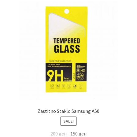
Zastitno Staklo Samsung A50
SALE!
200
ден
150
ден