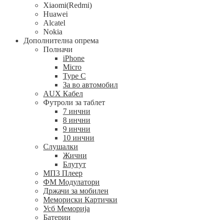
Xiaomi(Redmi)
Huawei
Alcatel
Nokia
Дополнителна опрема
Полначи
iPhone
Micro
Type C
За во автомобил
AUX Кабел
Футроли за таблет
7 инчни
8 инчни
9 инчни
10 инчни
Слушалки
Жични
Блутут
МП3 Плеер
ФМ Модулатори
Држачи за мобилен
Мемориски Картички
Усб Меморија
Батерии