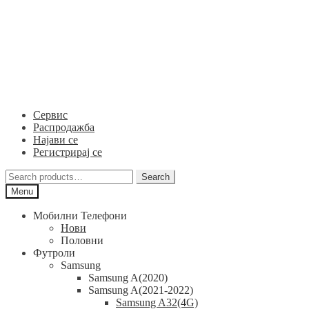
Skip
Skip
to
to
navigation
content
Сервис
Распродажба
Најави се
Регистрирај се
Search
Search
for:
Menu
Мобилни Телефони
Нови
Половни
Футроли
Samsung
Samsung A(2020)
Samsung A(2021-2022)
Samsung A32(4G)