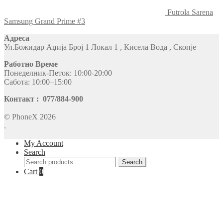
Futrola Sarena
Samsung Grand Prime #3
Адреса
Ул.Божидар Аџија Број 1 Локал 1 , Кисела Вода , Скопје
Работно Време
Понеделник-Петок: 10:00-20:00
Сабота: 10:00–15:00
Контакт : 077/884-900
© PhoneX 2026
.
My Account
Search
Search
Search
for:
Cart
0