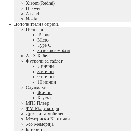
Xiaomi(Redmi)
Huawei
Alcatel
Nokia
Дополнителна опрема
Полначи
iPhone
Micro
Type C
За во автомобил
AUX Кабел
Футроли за таблет
7 инчни
8 инчни
9 инчни
10 инчни
Слушалки
Жични
Блутут
МП3 Плеер
ФМ Модулатори
Држачи за мобилен
Мемориски Картички
Усб Меморија
Батерии