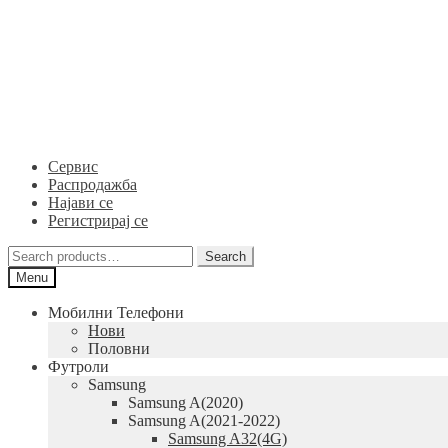
Skip
Skip
to
to
navigation
content
Сервис
Распродажба
Најави се
Регистрирај се
Search
Search
for:
Menu
Мобилни Телефони
Нови
Половни
Футроли
Samsung
Samsung A(2020)
Samsung A(2021-2022)
Samsung A32(4G)