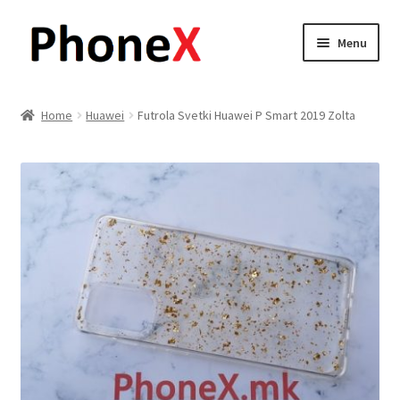
Skip
Skip
Menu
to
to
navigation
content
Почетна
Home
Huawei
Futrola Svetki Huawei P Smart 2019 Zolta
About
Blog
Sample Page
Детали за испорака
Контакт
Кошничка