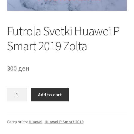
Мој профил
Продавница
Futrola Svetki Huawei P
Сервис за мобилни телефони
Smart 2019 Zolta
300
ден
Futrola
Add to cart
Svetki
Huawei
P
Smart
Categories:
Huawei
,
Huawei P Smart 2019
2019