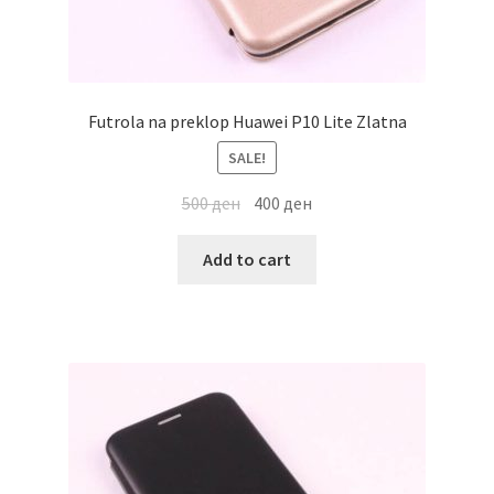
Futrola na preklop Huawei P10 Lite Zlatna
SALE!
500
ден
400
ден
Add to cart