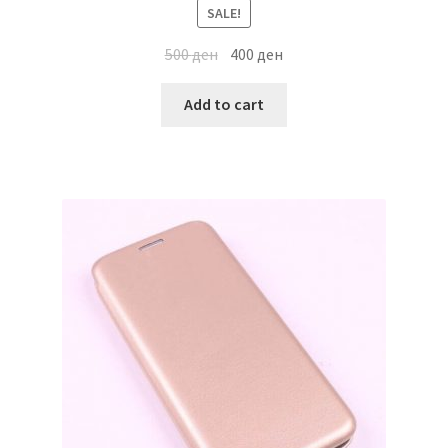
SALE!
500
ден
400
ден
Add to cart