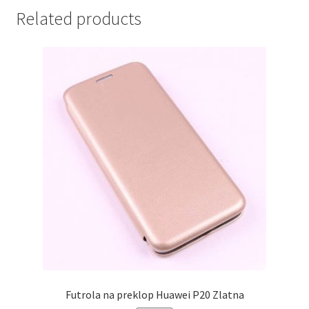
Zolta
Related products
quantity
Futrola na preklop Huawei P20 Zlatna