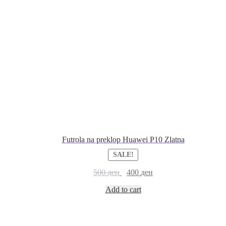
Futrola na preklop Huawei P10 Zlatna
SALE!
500
ден
400
ден
Add to cart