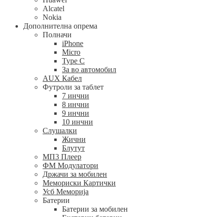
Alcatel
Nokia
Дополнителна опрема
Полначи
iPhone
Micro
Type C
За во автомобил
AUX Кабел
Футроли за таблет
7 инчни
8 инчни
9 инчни
10 инчни
Слушалки
Жични
Блутут
МП3 Плеер
ФМ Модулатори
Држачи за мобилен
Мемориски Картички
Усб Меморија
Батерии
Батерии за мобилен