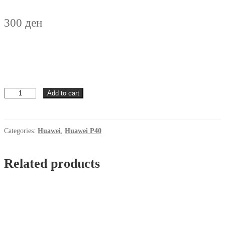
300
ден
Futrola
Add to cart
Svetki
Huawei
P40
Lila
Categories:
Huawei
,
Huawei P40
quantity
Related products