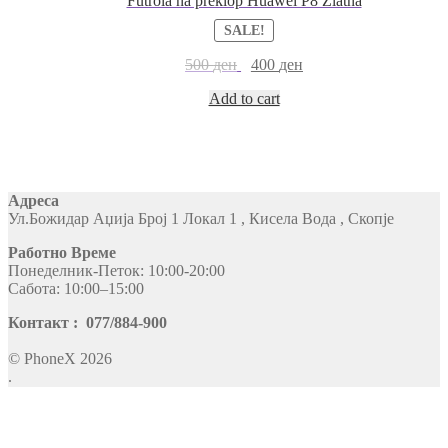
Futrola na preklop Huawei P8 Zlatna
SALE!
500
ден
400
ден
Add to cart
Адреса
Ул.Божидар Аџија Број 1 Локал 1 , Кисела Вода , Скопје
Работно Време
Понеделник-Петок: 10:00-20:00
Сабота: 10:00–15:00
Контакт : 077/884-900
© PhoneX 2026
.