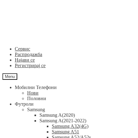
Skip
Skip
to
to
navigation
content
Сервис
Распродажба
Најави се
Регистрирај се
Menu
Мобилни Телефони
Нови
Половни
Футроли
Samsung
Samsung A(2020)
Samsung A(2021-2022)
Samsung A32(4G)
Samsung A51
Samsung A52/A52s