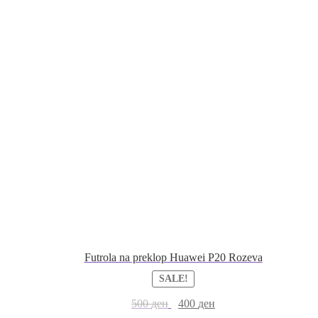
Futrola na preklop Huawei P20 Rozeva
SALE!
500
ден
400
ден