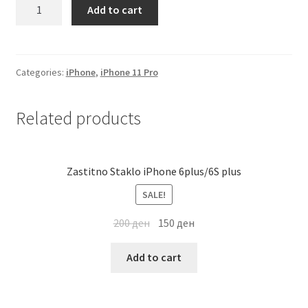
Futrola
Add to cart
Мој профил
Svetki
iPhone
Продавница
11
Pro
Categories:
iPhone
,
iPhone 11 Pro
Tirkiz
Сервис за мобилни телефони
quantity
Related products
Zastitno Staklo iPhone 6plus/6S plus
SALE!
200
ден
150
ден
Add to cart