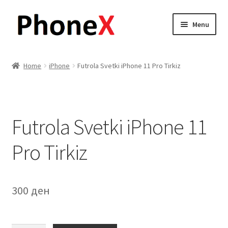
Skip
Skip
Menu
to
to
navigation
content
Почетна
Home
iPhone
Futrola Svetki iPhone 11 Pro Tirkiz
About
Blog
Futrola Svetki iPhone 11
Sample Page
Pro Tirkiz
Детали за испорака
Контакт
300
ден
Кошничка