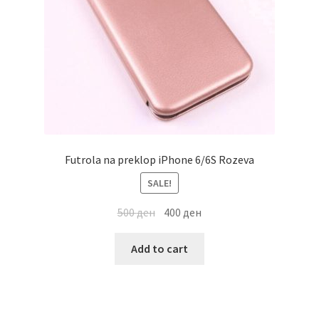
Futrola na preklop iPhone 6/6S Rozeva
SALE!
500
ден
400
ден
Add to cart