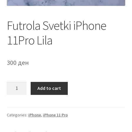
Мој профил
Futrola Svetki iPhone
Продавница
11Pro Lila
Сервис за мобилни телефони
300
ден
Futrola
Add to cart
Svetki
iPhone
11Pro
Lila
Categories:
iPhone
,
iPhone 11 Pro
quantity