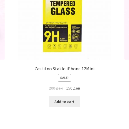
Zastitno Staklo iPhone 12Mini
SALE!
200
ден
150
ден
Add to cart