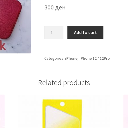
300
ден
Futrola
Add to cart
Svetki
iPhone
12/12Pro
Crvena
Categories:
iPhone
,
iPhone 12 / 12Pro
quantity
Related products