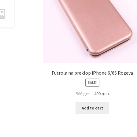
Futrola na preklop iPhone 6/6S Rozeva
SALE!
500
ден
400
ден
Add to cart