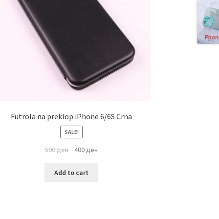
Futrola na preklop iPhone 6/6S Crna
SALE!
500
ден
400
ден
Add to cart