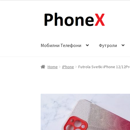
Skip
Skip
to
to
navigation
content
Мобилни Телефони
Футроли
Почетна
About
Blog
Sample Page
Детали за
Home
iPhone
Futrola Svetki iPhone 12/12P
Сервис за мобилни телефони