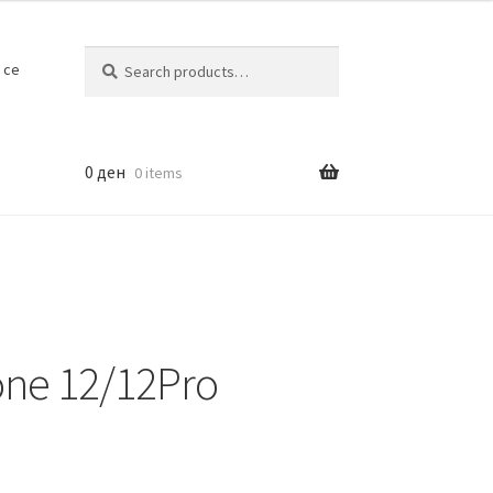
Search
Search
 се
for:
0
ден
0 items
hone 12/12Pro