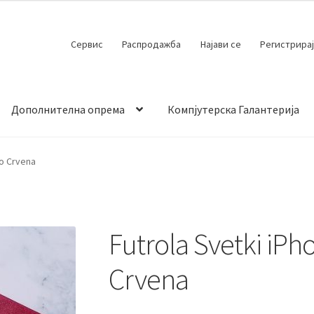
Сервис
Распродажба
Најави се
Регистрирај
Дополнителна опрема
Компјутерска Галантерија
 испорака
Контакт
Кошничка
Мој профил
Продавница
ro Crvena
Futrola Svetki iP
Crvena