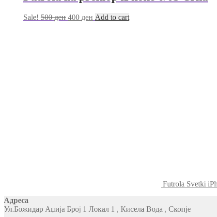
Sale!
500
ден
400
ден
Add to cart
Futrola Svetki iP
Адреса
Ул.Божидар Аџија Број 1 Локал 1 , Кисела Вода , Скопје