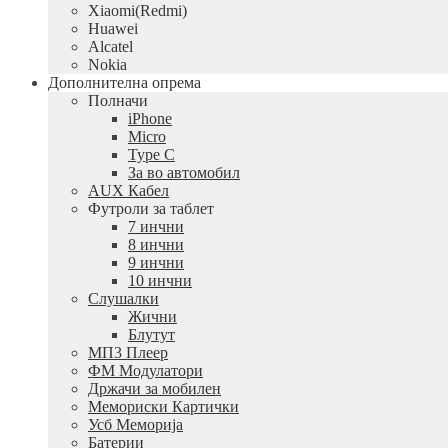
Xiaomi(Redmi)
Huawei
Alcatel
Nokia
Дополнителна опрема
Полначи
iPhone
Micro
Type C
За во автомобил
AUX Кабел
Футроли за таблет
7 инчни
8 инчни
9 инчни
10 инчни
Слушалки
Жични
Блутут
МП3 Плеер
ФМ Модулатори
Држачи за мобилен
Мемориски Картички
Усб Меморија
Батерии