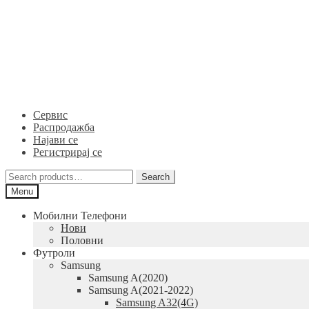
Skip
Skip
to
to
navigation
content
Сервис
Распродажба
Најави се
Регистрирај се
Search
Search
for:
Menu
Мобилни Телефони
Нови
Половни
Футроли
Samsung
Samsung A(2020)
Samsung A(2021-2022)
Samsung A32(4G)