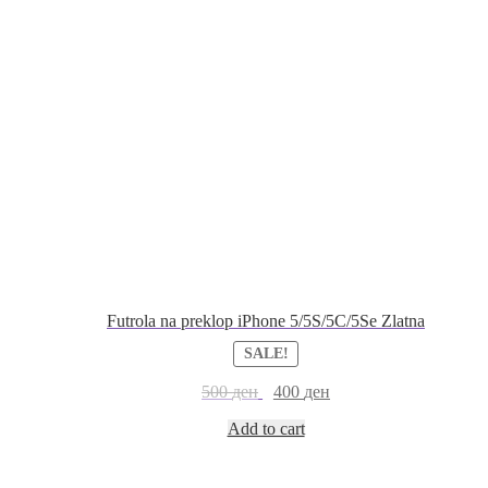
Futrola na preklop iPhone 5/5S/5C/5Se Zlatna
SALE!
500
ден
400
ден
Add to cart