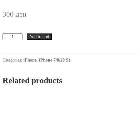
300
ден
Futrola
Add to cart
Svetki
iPhone
7/8/20Se
Zolta
Categories:
iPhone
,
iPhone 7/8/20 Se
quantity
Related products