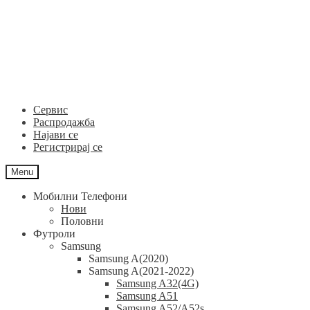
Skip
Skip
to
to
navigation
content
Сервис
Распродажба
Најави се
Регистрирај се
Menu
Мобилни Телефони
Нови
Половни
Футроли
Samsung
Samsung A(2020)
Samsung A(2021-2022)
Samsung A32(4G)
Samsung A51
Samsung A52/A52s