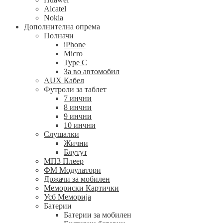
Alcatel
Nokia
Дополнителна опрема
Полначи
iPhone
Micro
Type C
За во автомобил
AUX Кабел
Футроли за таблет
7 инчни
8 инчни
9 инчни
10 инчни
Слушалки
Жични
Блутут
МП3 Плеер
ФМ Модулатори
Држачи за мобилен
Мемориски Картички
Усб Меморија
Батерии
Батерии за мобилен