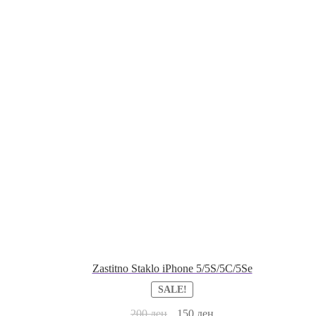
Zastitno Staklo iPhone 5/5S/5C/5Se
SALE!
200
ден
150
ден