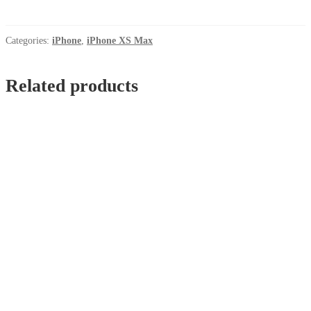
iPhone
XS
Max
Categories:
iPhone
,
iPhone XS Max
Rozeva
quantity
Related products