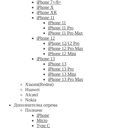
iPhone 7+/8+
iPhone X
iPhone XR
iPhone 11
iPhone 11
iPhone 11 Pro
iPhone 11 Pro Max
iPhone 12
iPhone 12/12 Pro
iPhone 12 Pro Max
iPhone 12 Mini
iPhone 13
iPhone 13
iPhone 13 Pro
iPhone 13 Mini
iPhone 13 Pro Max
Xiaomi(Redmi)
Huawei
Alcatel
Nokia
Дополнителна опрема
Полначи
iPhone
Micro
Type C