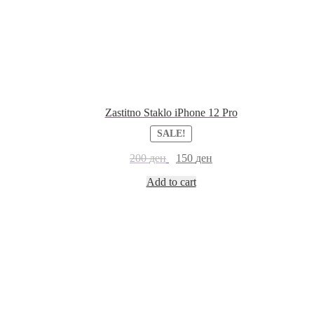
Zastitno Staklo iPhone 12 Pro
SALE!
200
ден
150
ден
Add to cart