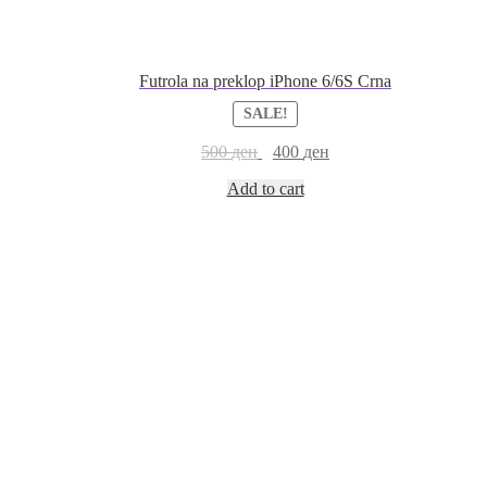
Futrola na preklop iPhone 6/6S Crna
SALE!
500
ден
400
ден
Add to cart