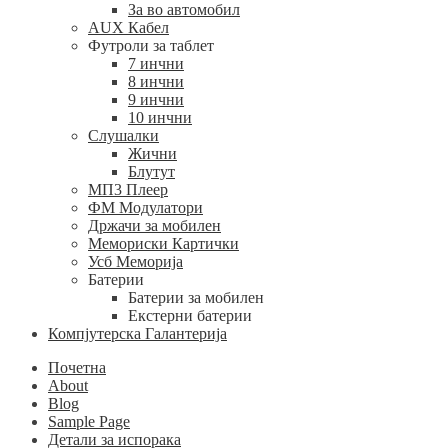
За во автомобил
AUX Кабел
Футроли за таблет
7 инчни
8 инчни
9 инчни
10 инчни
Слушалки
Жични
Блутут
МП3 Плеер
ФМ Модулатори
Држачи за мобилен
Мемориски Картички
Усб Меморија
Батерии
Батерии за мобилен
Екстерни батерии
Компјутерска Галантерија
Почетна
About
Blog
Sample Page
Детали за испорака