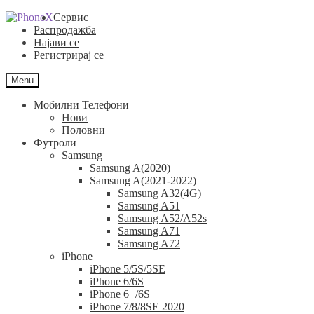
Skip
Skip
Сервис
to
to
Распродажба
navigation
content
Најави се
Регистрирај се
Menu
Мобилни Телефони
Нови
Половни
Футроли
Samsung
Samsung A(2020)
Samsung A(2021-2022)
Samsung A32(4G)
Samsung A51
Samsung A52/A52s
Samsung A71
Samsung A72
iPhone
iPhone 5/5S/5SE
iPhone 6/6S
iPhone 6+/6S+
iPhone 7/8/8SE 2020