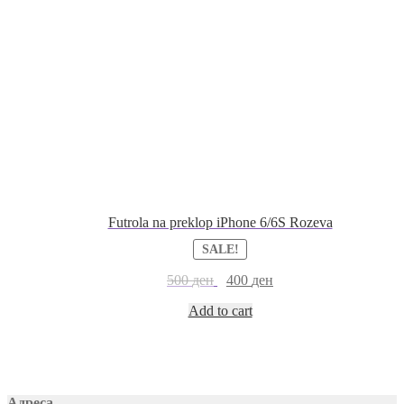
Futrola na preklop iPhone 6/6S Rozeva
SALE!
500
ден
400
ден
Add to cart
Адреса