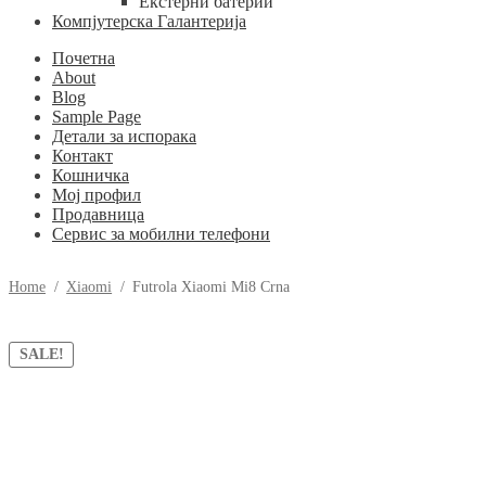
Екстерни батерии
Компјутерска Галантерија
Почетна
About
Blog
Sample Page
Детали за испорака
Контакт
Кошничка
Мој профил
Продавница
Сервис за мобилни телефони
Home
/
Xiaomi
/
Futrola Xiaomi Mi8 Crna
SALE!