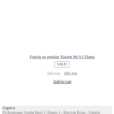
Futrola na preklop Xiaomi Mi A3 Zlatna
SALE!
500
ден
400
ден
Add to cart
Адреса
Ул.Божидар Аџија Број 1 Локал 1 , Кисела Вода , Скопје