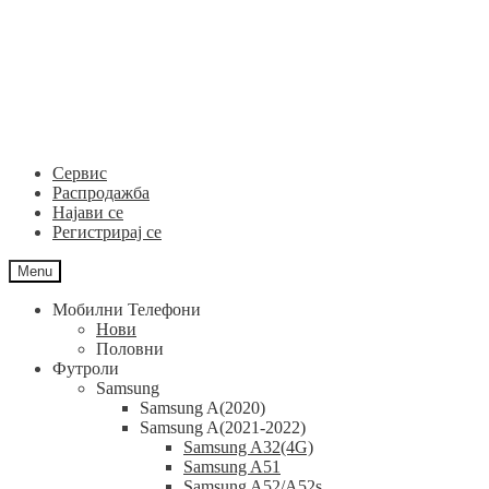
Skip
Skip
to
to
navigation
content
Сервис
Распродажба
Најави се
Регистрирај се
Menu
Мобилни Телефони
Нови
Половни
Футроли
Samsung
Samsung A(2020)
Samsung A(2021-2022)
Samsung A32(4G)
Samsung A51
Samsung A52/A52s