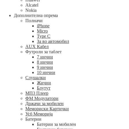
Alcatel
Nokia
Дополнителна опрема
Полначи
iPhone
Micro
Type C
За во автомобил
AUX Кабел
Футроли за таблет
7 инчни
8 инчни
9 инчни
10 инчни
Слушалки
Жични
Блутут
МП3 Плеер
ФМ Модулатори
Држачи за мобилен
Мемориски Картички
Усб Меморија
Батерии
Батерии за мобилен