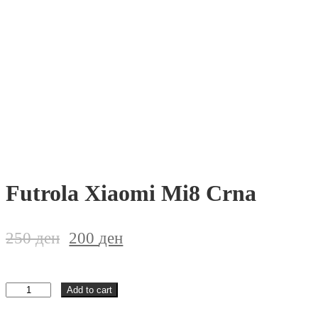
Futrola Xiaomi Mi8 Crna
250
ден
200
ден
Futrola
Add to cart
Xiaomi
Mi8