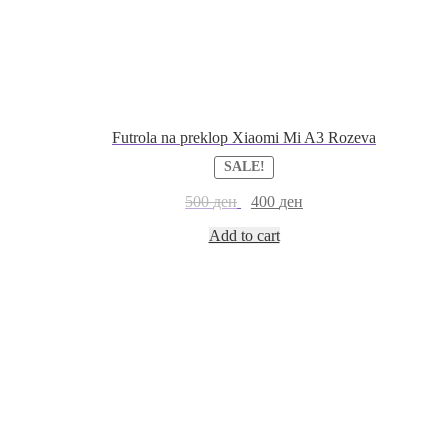
Futrola na preklop Xiaomi Mi A3 Rozeva
SALE!
500
ден
400
ден
Add to cart