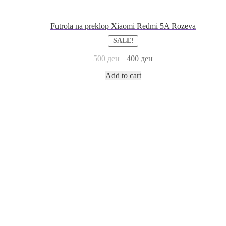
Futrola na preklop Xiaomi Redmi 5A Rozeva
SALE!
500
ден
400
ден
Add to cart