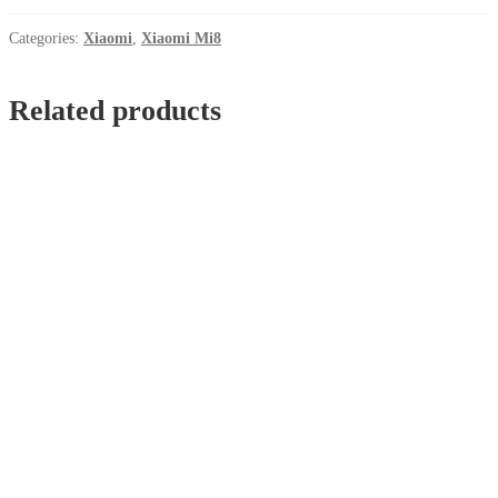
Crna
quantity
Categories:
Xiaomi
,
Xiaomi Mi8
Related products