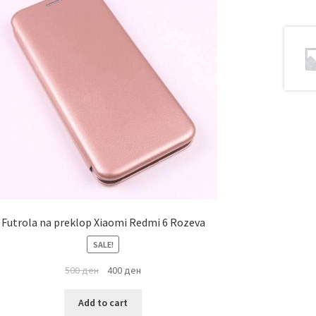
Futrola na preklop Xiaomi Redmi 6 Rozeva
SALE!
500
ден
400
ден
Add to cart