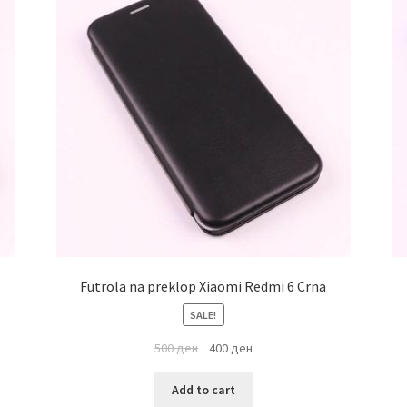
Futrola na preklop Xiaomi Redmi 6 Crna
SALE!
500
ден
400
ден
Add to cart