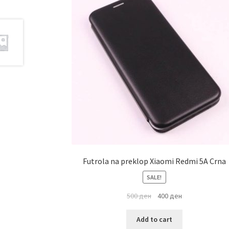
Futrola na preklop Xiaomi Redmi 5A Crna
SALE!
500
ден
400
ден
Add to cart