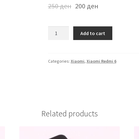
250
ден
200
ден
Futrola
Add to cart
Xiaomi
Redmi6
Crna
quantity
Categories:
Xiaomi
,
Xiaomi Redmi 6
Related products