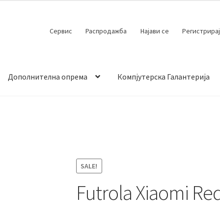
Сервис
Распродажба
Најави се
Регистрирај
Дополнителна опрема
Компјутерска Галантерија
 испорака
Контакт
Кошничка
Мој профил
Продавница
SALE!
Futrola Xiaomi Re