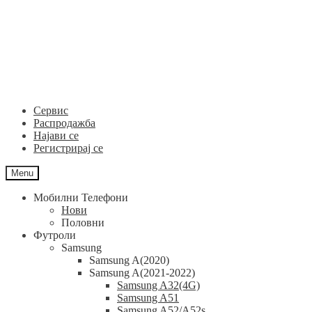
Skip
Skip
to
to
navigation
content
Сервис
Распродажба
Најави се
Регистрирај се
Menu
Мобилни Телефони
Нови
Половни
Футроли
Samsung
Samsung A(2020)
Samsung A(2021-2022)
Samsung A32(4G)
Samsung A51
Samsung A52/A52s