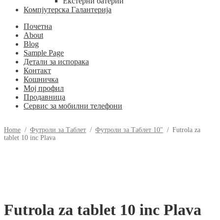
Екстерни батерии
Компјутерска Галантерија
Почетна
About
Blog
Sample Page
Детали за испорака
Контакт
Кошничка
Мој профил
Продавница
Сервис за мобилни телефони
Home
/
Футроли за Таблет
/
Футроли за Таблет 10"
/
Futrola za
tablet 10 inc Plava
Futrola za tablet 10 inc Plava