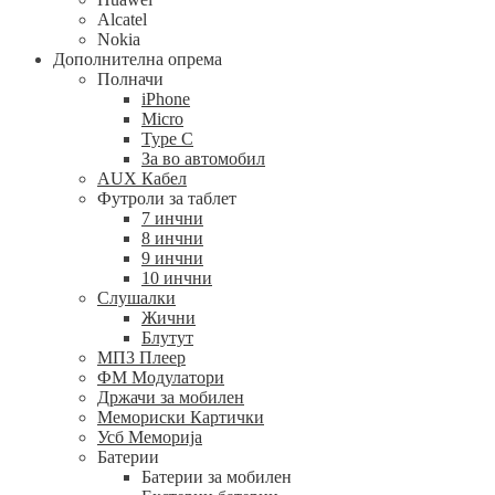
Alcatel
Nokia
Дополнителна опрема
Полначи
iPhone
Micro
Type C
За во автомобил
AUX Кабел
Футроли за таблет
7 инчни
8 инчни
9 инчни
10 инчни
Слушалки
Жични
Блутут
МП3 Плеер
ФМ Модулатори
Држачи за мобилен
Мемориски Картички
Усб Меморија
Батерии
Батерии за мобилен