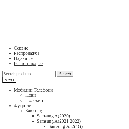
Skip
Skip
to
to
navigation
content
Сервис
Распродажба
Најави се
Регистрирај се
Search
Search
for:
Menu
Мобилни Телефони
Нови
Половни
Футроли
Samsung
Samsung A(2020)
Samsung A(2021-2022)
Samsung A32(4G)