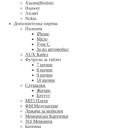
Xiaomi(Redmi)
Huawei
Alcatel
Nokia
Дополнителна опрема
Полначи
iPhone
Micro
Type C
За во автомобил
AUX Кабел
Футроли за таблет
7 инчни
8 инчни
9 инчни
10 инчни
Слушалки
Жични
Блутут
МП3 Плеер
ФМ Модулатори
Држачи за мобилен
Мемориски Картички
Усб Меморија
Батерии