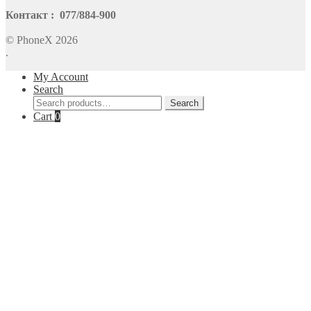
Контакт : 077/884-900
© PhoneX 2026
.
My Account
Search
Search
Search
for:
Cart
0