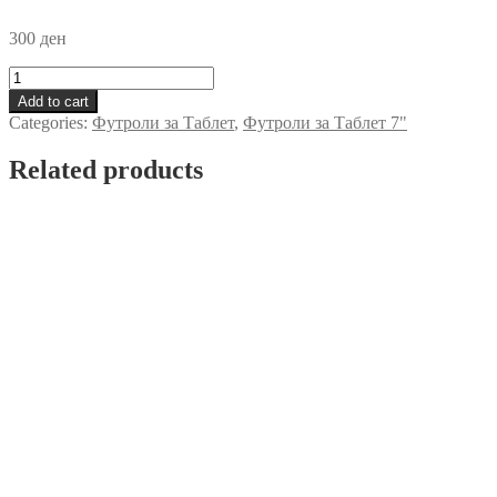
300
ден
Futrola
za
Add to cart
tablet
Categories:
Футроли за Таблет
,
Футроли за Таблет 7"
7
inc
Related products
Rozeva
quantity