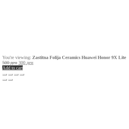
You're viewing:
Zastitna Folija Ceramics Huawei Honor 9X Lite
500
ден
300
ден
Add to cart