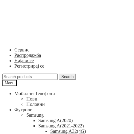
Skip
Skip
to
to
navigation
content
Сервис
Распродажба
Најави се
Регистрирај се
Search
Search
for:
Menu
Мобилни Телефони
Нови
Половни
Футроли
Samsung
Samsung A(2020)
Samsung A(2021-2022)
Samsung A32(4G)