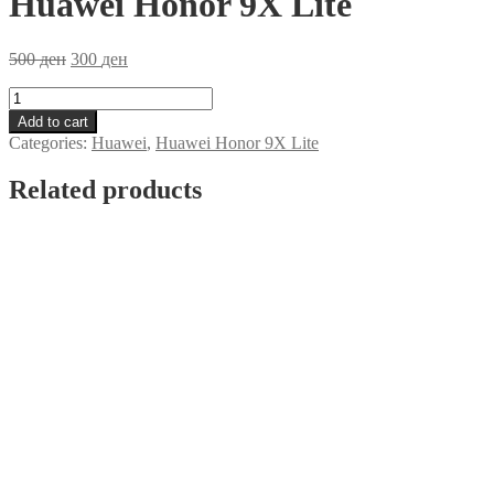
Huawei Honor 9X Lite
500
ден
300
ден
Zastitna
Folija
Add to cart
Ceramics
Categories:
Huawei
,
Huawei Honor 9X Lite
Huawei
Honor
Related products
9X
Lite
quantity