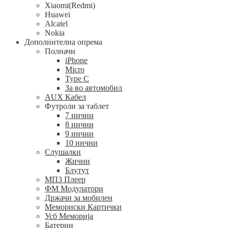
Xiaomi(Redmi)
Huawei
Alcatel
Nokia
Дополнителна опрема
Полначи
iPhone
Micro
Type C
За во автомобил
AUX Кабел
Футроли за таблет
7 инчни
8 инчни
9 инчни
10 инчни
Слушалки
Жични
Блутут
МП3 Плеер
ФМ Модулатори
Држачи за мобилен
Мемориски Картички
Усб Меморија
Батерии