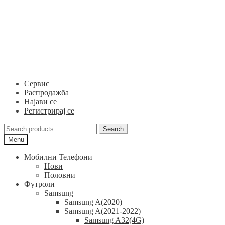
Skip
Skip
to
to
navigation
content
Сервис
Распродажба
Најави се
Регистрирај се
Search
Search
for:
Menu
Мобилни Телефони
Нови
Половни
Футроли
Samsung
Samsung A(2020)
Samsung A(2021-2022)
Samsung A32(4G)