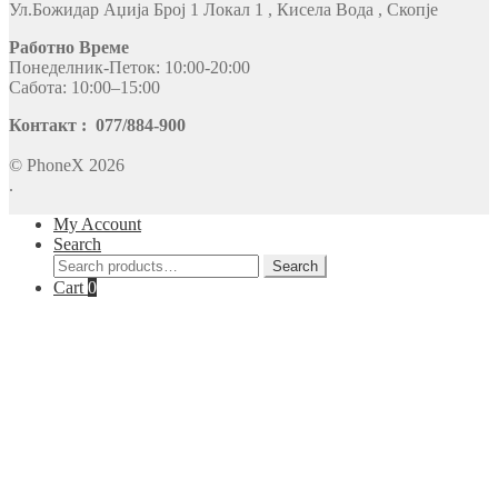
Ул.Божидар Аџија Број 1 Локал 1 , Кисела Вода , Скопје
Работно Време
Понеделник-Петок: 10:00-20:00
Сабота: 10:00–15:00
Контакт : 077/884-900
© PhoneX 2026
.
My Account
Search
Search
Search
for:
Cart
0