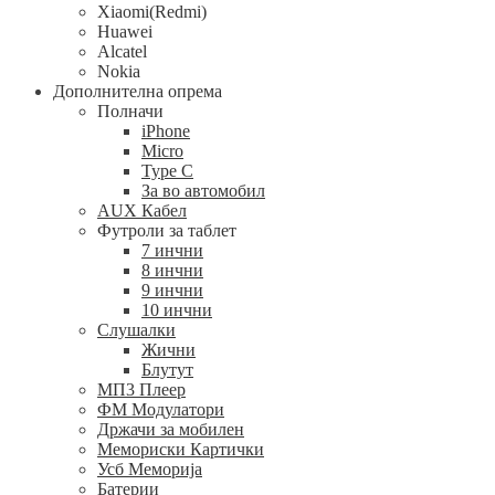
Xiaomi(Redmi)
Huawei
Alcatel
Nokia
Дополнителна опрема
Полначи
iPhone
Micro
Type C
За во автомобил
AUX Кабел
Футроли за таблет
7 инчни
8 инчни
9 инчни
10 инчни
Слушалки
Жични
Блутут
МП3 Плеер
ФМ Модулатори
Држачи за мобилен
Мемориски Картички
Усб Меморија
Батерии