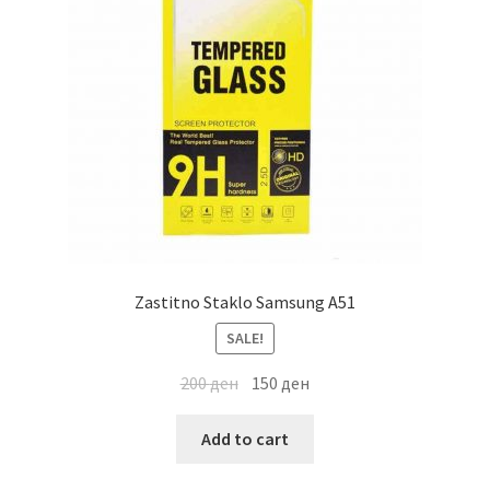
Zastitno Staklo Samsung A51
SALE!
200
ден
150
ден
Add to cart