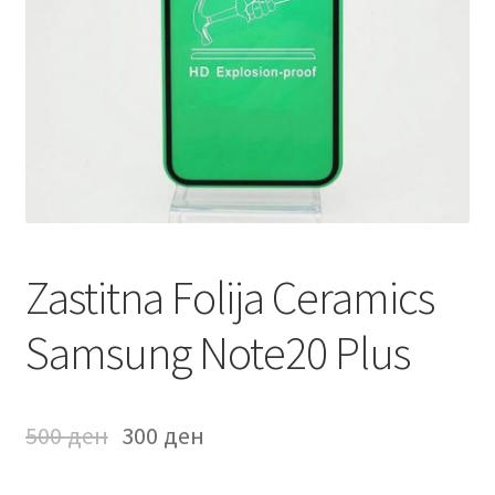
Мој профил
Продавница
Сервис за мобилни телефони
Zastitna Folija Ceramics
Samsung Note20 Plus
500
ден
300
ден