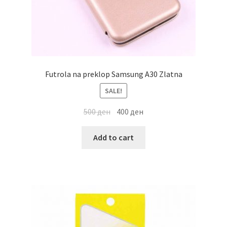
Futrola na preklop Samsung A30 Zlatna
SALE!
500
ден
400
ден
Add to cart