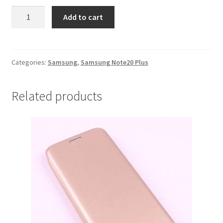
Zastitna
Add to cart
Folija
Ceramics
Samsung
Note20
Categories:
Samsung
,
Samsung Note20 Plus
Plus
quantity
Related products