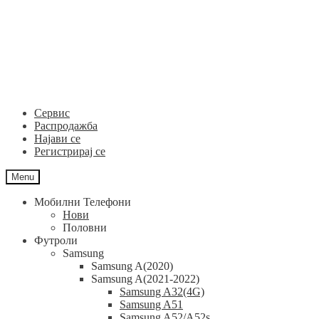
Skip
Skip
to
to
navigation
content
Сервис
Распродажба
Најави се
Регистрирај се
Menu
Мобилни Телефони
Нови
Половни
Футроли
Samsung
Samsung A(2020)
Samsung A(2021-2022)
Samsung A32(4G)
Samsung A51
Samsung A52/A52s