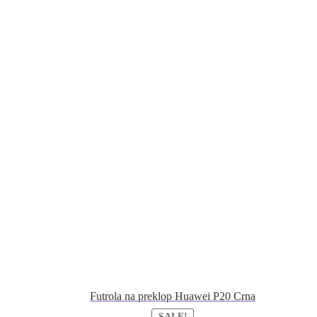
Futrola na preklop Huawei P20 Crna
SALE!