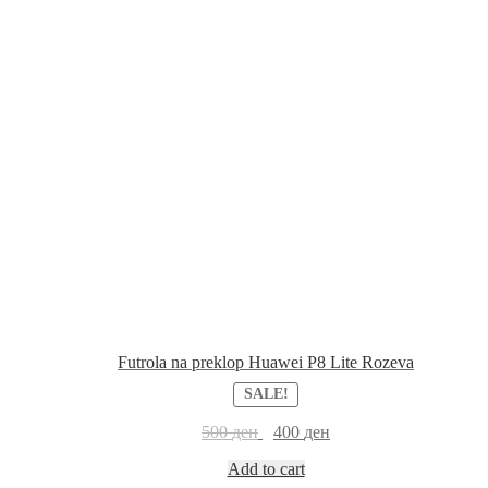
Futrola na preklop Huawei P8 Lite Rozeva
SALE!
500
ден
400
ден
Add to cart