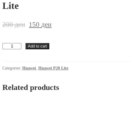
Lite
200
ден
150
ден
Zastitno
Add to cart
staklo
Huawei
P20
Lite
Categories:
Huawei
,
Huawei P20 Lite
quantity
Related products