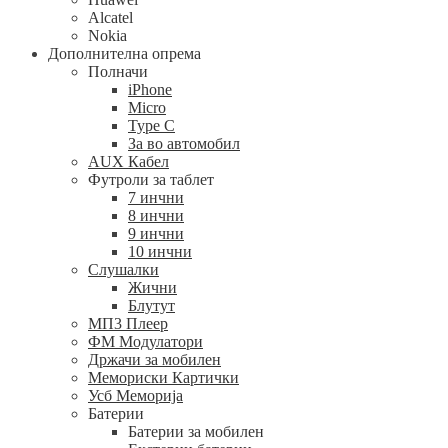
Alcatel
Nokia
Дополнителна опрема
Полначи
iPhone
Micro
Type C
За во автомобил
AUX Кабел
Футроли за таблет
7 инчни
8 инчни
9 инчни
10 инчни
Слушалки
Жични
Блутут
МП3 Плеер
ФМ Модулатори
Држачи за мобилен
Мемориски Картички
Усб Меморија
Батерии
Батерии за мобилен