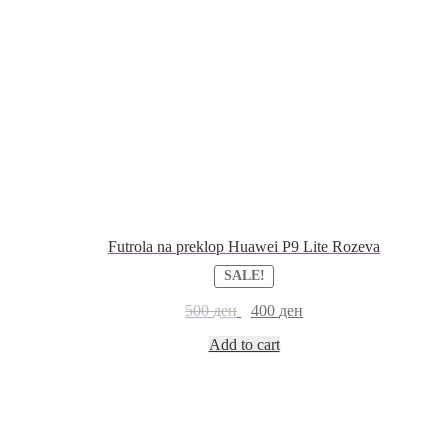
Futrola na preklop Huawei P9 Lite Rozeva
SALE!
500
ден
400
ден
Add to cart