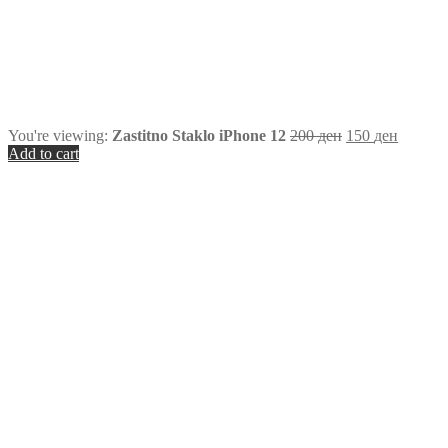
You're viewing:
Zastitno Staklo iPhone 12
200
ден
150
ден
Add to cart