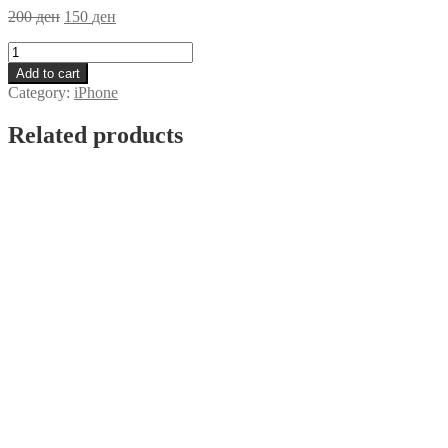
200
ден
150
ден
Zastitno
Staklo
Add to cart
iPhone
Category:
iPhone
12
quantity
Related products