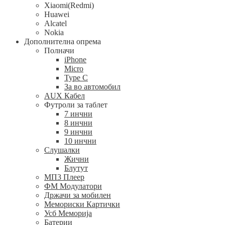
Xiaomi(Redmi)
Huawei
Alcatel
Nokia
Дополнителна опрема
Полначи
iPhone
Micro
Type C
За во автомобил
AUX Кабел
Футроли за таблет
7 инчни
8 инчни
9 инчни
10 инчни
Слушалки
Жични
Блутут
МП3 Плеер
ФМ Модулатори
Држачи за мобилен
Мемориски Картички
Усб Меморија
Батерии