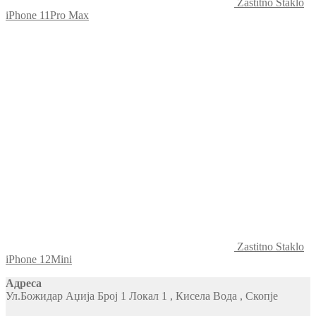
Zastitno Staklo
iPhone 11Pro Max
Zastitno Staklo
iPhone 12Mini
Адреса
Ул.Божидар Аџија Број 1 Локал 1 , Кисела Вода , Скопје