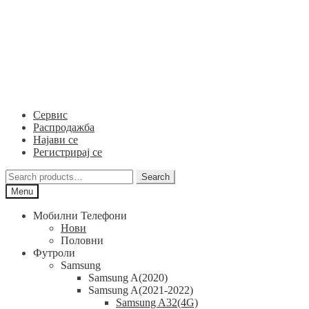
Skip
Skip
to
to
navigation
content
Сервис
Распродажба
Најави се
Регистрирај се
Search
Search
for:
Menu
Мобилни Телефони
Нови
Половни
Футроли
Samsung
Samsung A(2020)
Samsung A(2021-2022)
Samsung A32(4G)