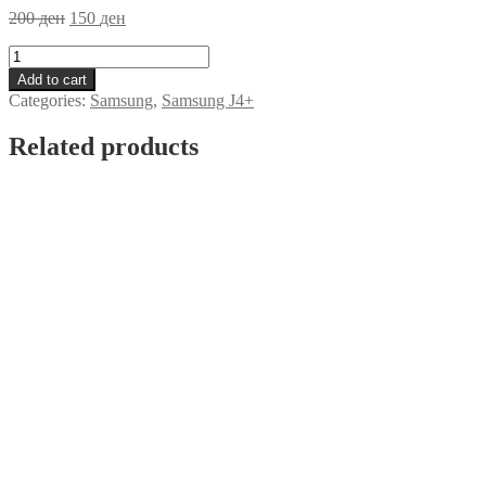
200
ден
150
ден
Zastitno
Staklo
Add to cart
Samsung
Categories:
Samsung
,
Samsung J4+
J4+
quantity
Related products