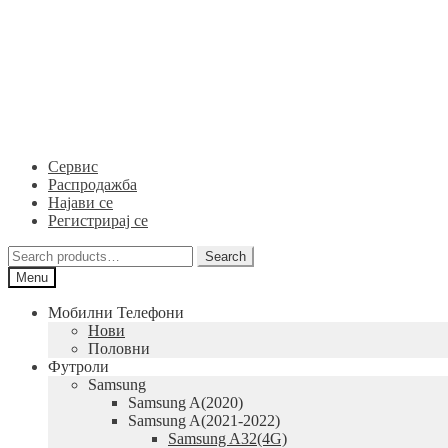
Skip
Skip
to
to
navigation
content
Сервис
Распродажба
Најави се
Регистрирај се
Search
Search
for:
Menu
Мобилни Телефони
Нови
Половни
Футроли
Samsung
Samsung A(2020)
Samsung A(2021-2022)
Samsung A32(4G)