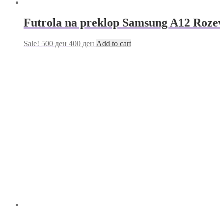
Futrola na preklop Samsung A12 Roze
Sale!
500
ден
400
ден
Add to cart