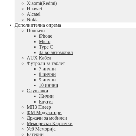
Xiaomi(Redmi)
Huawei
Alcatel
Nokia
Дополнителна опрема
Полначи
iPhone
Micro
Type C
За во автомобил
AUX Кабел
Футроли за таблет
7 инчни
8 инчни
9 инчни
10 инчни
Слушалки
Жични
Блутут
МП3 Плеер
ФМ Модулатори
Држачи за мобилен
Мемориски Картички
Усб Меморија
Батерии