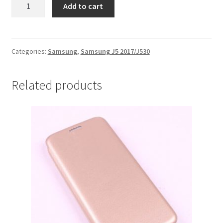
Zastitno
Add to cart
Staklo
Samsung
J5
2017/J530
Categories:
Samsung
,
Samsung J5 2017/J530
quantity
Related products