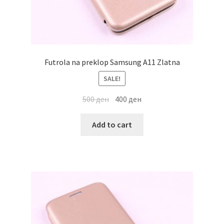
Futrola na preklop Samsung A11 Zlatna
SALE!
500
ден
400
ден
Add to cart