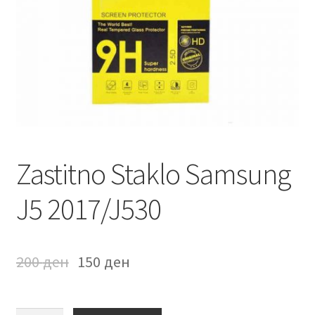
Мој профил
Продавница
Сервис за мобилни телефони
Zastitno Staklo Samsung
J5 2017/J530
200
ден
150
ден