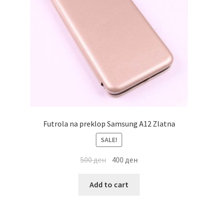
Futrola na preklop Samsung A12 Zlatna
SALE!
500
ден
400
ден
Add to cart