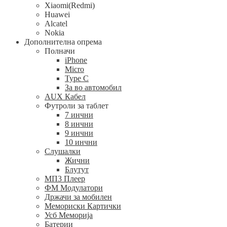
Xiaomi(Redmi)
Huawei
Alcatel
Nokia
Дополнителна опрема
Полначи
iPhone
Micro
Type C
За во автомобил
AUX Кабел
Футроли за таблет
7 инчни
8 инчни
9 инчни
10 инчни
Слушалки
Жични
Блутут
МП3 Плеер
ФМ Модулатори
Држачи за мобилен
Мемориски Картички
Усб Меморија
Батерии