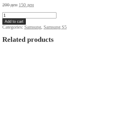
200
ден
150
ден
Zastitno
Staklo
Add to cart
Samsung
Categories:
Samsung
,
Samsung S5
S5
quantity
Related products