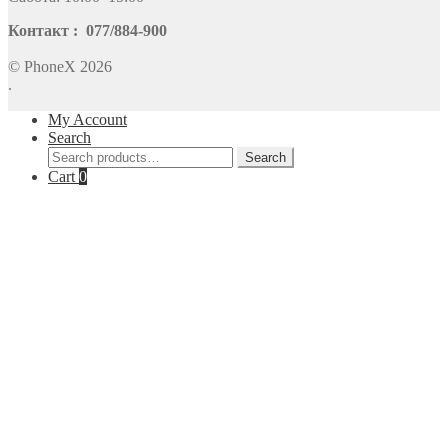
Контакт : 077/884-900
© PhoneX 2026
.
My Account
Search
Search
Search
for:
Cart
0