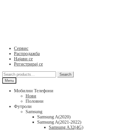
Skip
Skip
to
to
navigation
content
Сервис
Распродажба
Најави се
Регистрирај се
Search
Search
for:
Menu
Мобилни Телефони
Нови
Половни
Футроли
Samsung
Samsung A(2020)
Samsung A(2021-2022)
Samsung A32(4G)