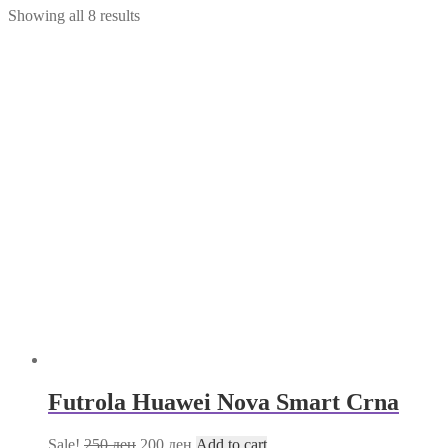
Showing all 8 results
Futrola Huawei Nova Smart Crna
Sale!
250
ден
200
ден
Add to cart