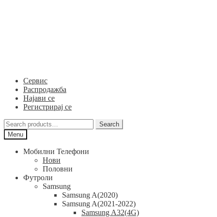
Skip
Skip
to
to
navigation
content
Сервис
Распродажба
Најави се
Регистрирај се
Search
Search
for:
Menu
Мобилни Телефони
Нови
Половни
Футроли
Samsung
Samsung A(2020)
Samsung A(2021-2022)
Samsung A32(4G)