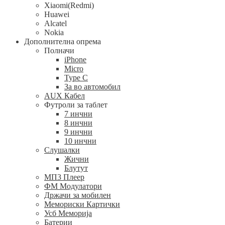
Xiaomi(Redmi)
Huawei
Alcatel
Nokia
Дополнителна опрема
Полначи
iPhone
Micro
Type C
За во автомобил
AUX Кабел
Футроли за таблет
7 инчни
8 инчни
9 инчни
10 инчни
Слушалки
Жични
Блутут
МП3 Плеер
ФМ Модулатори
Држачи за мобилен
Мемориски Картички
Усб Меморија
Батерии